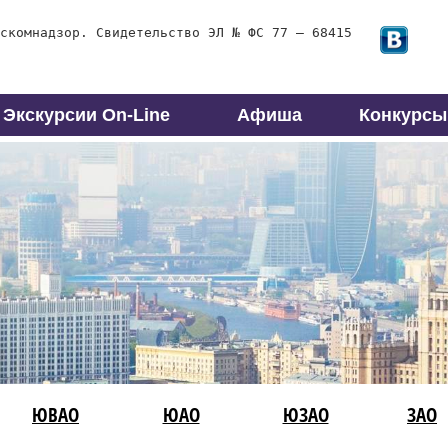
скомнадзор. Свидетельство ЭЛ № ФС 77 – 68415
Экскурсии On-Line
Афиша
Конкурсы
ЮВАО
ЮАО
ЮЗАО
ЗАО