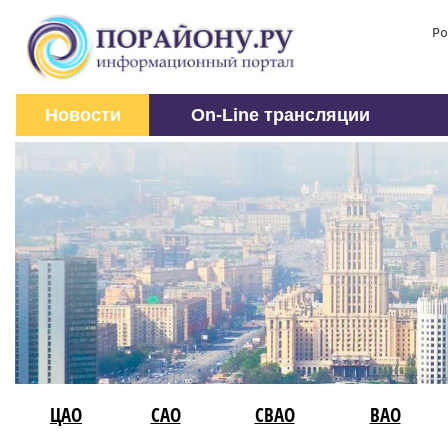
Ро
Новости
On-Line трансляции
ЦАО
САО
СВАО
ВАО