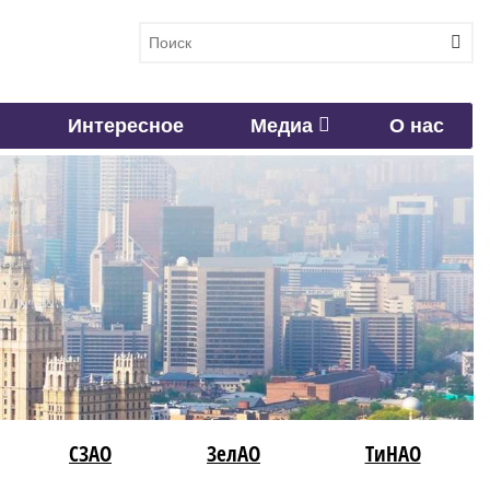
Интересное
Медиа
О нас
СЗАО
ЗелАО
ТиНАО