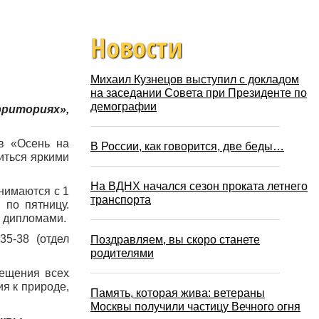
Новости
Михаил Кузнецов выступил с докладом
на заседании Совета при Президенте по
демографии
рриториях»,
в «Осень на
В России, как говорится, две беды…
иться яркими
На ВДНХ начался сезон проката летнего
нимаются с 1
транспорта
 по пятницу.
ы дипломами.
35-38 (отдел
Поздравляем, вы скоро станете
родителями
вещения всех
ия к природе,
Память, которая жива: ветераны
Москвы получили частицу Вечного огня