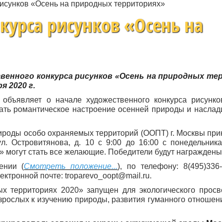
рисунков «Осень на природных территориях»
курса рисунков «Осень на
енного конкурса рисунков «Осень на природных те
я 2020 г.
объявляет о начале художественного конкурса рисунко
вать романтическое настроение осенней природы и наслад
ироды особо охраняемых территорий (ООПТ) г. Москвы при
ул. Островитянова, д. 10 с 9:00 до 16:00 с понедельника
» могут стать все желающие. Победители будут награжден
ении (
Смотреть положение...
), по телефону: 8(495)336-
ктронной почте: troparevo_oopt@mail.ru.
х территориях 2020» запущен для экологического прос
взрослых к изучению природы, развития гуманного отношен