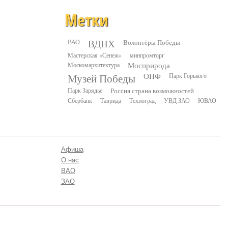
Метки
ВДНХ
ВАО
Волонтёры Победы
Мастерская «Сенеж»
минпромторг
Москомархитектура
Мосприрода
Музей Победы
ОНФ
Парк Горького
Парк Зарядье
Россия страна возможностей
Сбербанк
Таврида
Техноград
УВД ЗАО
ЮВАО
Афиша
О нас
ВАО
ЗАО