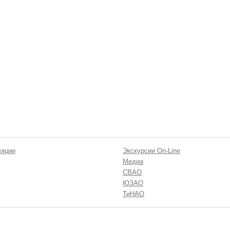
ляции
Экскурсии On-Line
Медиа
СВАО
ЮЗАО
ТиНАО