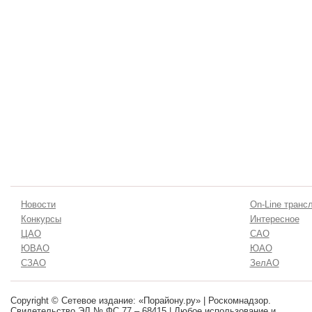
Новости
On-Line транс
Конкурсы
Интересное
ЦАО
САО
ЮВАО
ЮАО
СЗАО
ЗелАО
Copyright © Сетевое издание: «Порайону.ру» | Роскомнадзор.
Свидетельство ЭЛ № ФС 77 – 68415 | Любое использование и