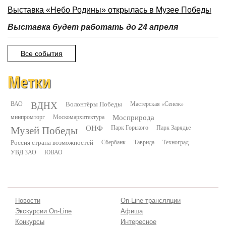
Выставка «Небо Родины» открылась в Музее Победы
Выставка будет работать до 24 апреля
Все события
Метки
ВДНХ
ВАО
Волонтёры Победы
Мастерская «Сенеж»
минпромторг
Москомархитектура
Мосприрода
Музей Победы
ОНФ
Парк Горького
Парк Зарядье
Россия страна возможностей
Сбербанк
Таврида
Техноград
УВД ЗАО
ЮВАО
Новости
On-Line трансляции
Экскурсии On-Line
Афиша
Конкурсы
Интересное