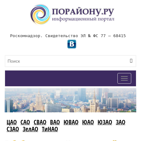
Роскомнадзор. Свидетельство ЭЛ № ФС 77 – 68415
Toggle
navigat
ЦАО
САО
СВАО
ВАО
ЮВАО
ЮАО
ЮЗАО
ЗАО
СЗАО
ЗелАО
ТиНАО