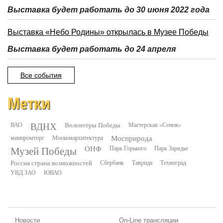
Выставка будет работать до 30 июня 2022 года
Выставка «Небо Родины» открылась в Музее Победы
Выставка будет работать до 24 апреля
Все события
Метки
ВДНХ
ВАО
Волонтёры Победы
Мастерская «Сенеж»
минпромторг
Москомархитектура
Мосприрода
Музей Победы
ОНФ
Парк Горького
Парк Зарядье
Россия страна возможностей
Сбербанк
Таврида
Техноград
УВД ЗАО
ЮВАО
Новости
On-Line трансляции