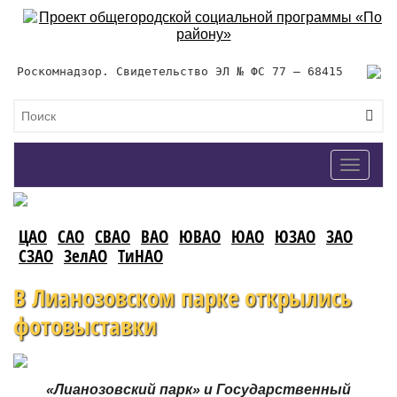
Роскомнадзор. Свидетельство ЭЛ № ФС 77 – 68415
Toggle
navigat
ЦАО
САО
СВАО
ВАО
ЮВАО
ЮАО
ЮЗАО
ЗАО
СЗАО
ЗелАО
ТиНАО
В Лианозовском парке открылись
фотовыставки
«Лианозовский парк» и Государственный