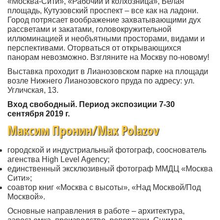
«Москва-Сити», «Рабочий и колхозница», Белая
площадь, Кутузовский проспект – все как на ладони.
Город потрясает воображение захватывающими дух
рассветами и закатами, головокружительной
иллюминацией и необъятными просторами, видами и
перспективами. Оторваться от открывающихся
панорам невозможно. Взгляните на Москву по-новому!
Выставка проходит в Лианозовском парке на площади
возле Нижнего Лианозовского пруда по адресу: ул.
Угличская, 13.
Вход свободный. Период экспозиции 7-30
сентября 2019 г.
Максим Пронин/Max Polazov
городской и индустриальный фотограф, сооснователь
агенства High Level Agency;
единственный эксклюзивный фотограф ММДЦ «Москва
Сити»;
соавтор книг «Москва с высоты», «Над Москвой/Под
Москвой».
Основные направления в работе – архитектура,