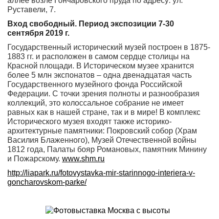
аллее возле Гончаровского пруда по адресу: ул.
Руставели, 7.
Вход свободный. Период экспозиции 7-30
сентября 2019 г.
Государственный исторический музей построен в 1875-
1883 гг. и расположен в самом сердце столицы на
Красной площади. В Историческом музее хранится
более 5 млн экспонатов – одна двенадцатая часть
Государственного музейного фонда Российской
Федерации. С точки зрения полноты и разнообразия
коллекций, это колоссальное собрание не имеет
равных как в нашей стране, так и в мире! В комплекс
Исторического музея входят также историко-
архитектурные памятники: Покровский собор (Храм
Василия Блаженного), Музей Отечественной войны
1812 года, Палаты бояр Романовых, памятник Минину
и Пожарскому.
www.shm.ru
http://liapark.ru/fotovystavka-mir-starinnogo-interiera-v-
goncharovskom-parke/