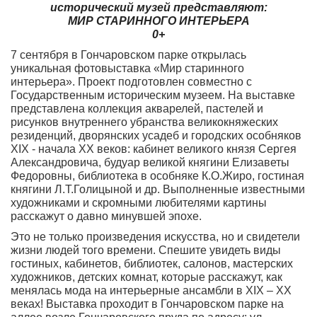
исторический музей представляют:
МИР СТАРИННОГО ИНТЕРЬЕРА
0+
7 сентября в Гончаровском парке открылась
уникальная фотовыставка «Мир старинного
интерьера». Проект подготовлен совместно с
Государственным историческим музеем. На выставке
представлена коллекция акварелей, пастелей и
рисунков внутреннего убранства великокняжеских
резиденций, дворянских усадеб и городских особняков
XIX - начала XX веков: кабинет великого князя Сергея
Александровича, будуар великой княгини Елизаветы
Федоровны, библиотека в особняке К.О.Жиро, гостиная
княгини Л.Т.Голицыной и др. Выполненные известными
художниками и скромными любителями картины
расскажут о давно минувшей эпохе.
Это не только произведения искусства, но и свидетели
жизни людей того времени. Спешите увидеть виды
гостиных, кабинетов, библиотек, салонов, мастерских
художников, детских комнат, которые расскажут, как
менялась мода на интерьерные ансамбли в XIX – XX
веках! Выставка проходит в Гончаровском парке на