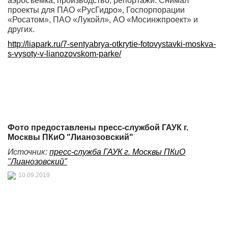
аэросъемка, производство, репортажи. Снимал
проекты для ПАО «РусГидро», Госпорпорации
«Росатом», ПАО «Лукойл», АО «Мосинжпроект» и
других.
http://liapark.ru/7-sentyabrya-otkrytie-fotovystavki-moskva-
s-vysoty-v-lianozovskom-parke/
Фото предоставлены пресс-службой ГАУК г.
Москвы ПКиО "Лианозовский"
Источник:
пресс-служба ГАУК г. Москвы ПКиО
"Лианозовский"
10.09.2019