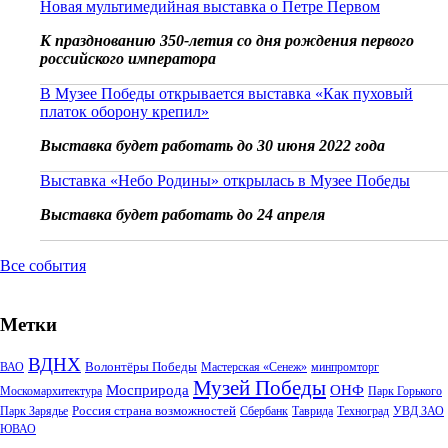
Новая мультимедийная выставка о Петре Первом
К празднованию 350-летия со дня рождения первого
российского императора
В Музее Победы открывается выставка «Как пуховый
платок оборону крепил»
Выставка будет работать до 30 июня 2022 года
Выставка «Небо Родины» открылась в Музее Победы
Выставка будет работать до 24 апреля
Все события
Метки
ВДНХ
Волонтёры Победы
ВАО
Мастерская «Сенеж»
минпромторг
Музей Победы
Мосприрода
ОНФ
Москомархитектура
Парк Горького
Россия страна возможностей
Парк Зарядье
Сбербанк
Таврида
Техноград
УВД ЗАО
ЮВАО