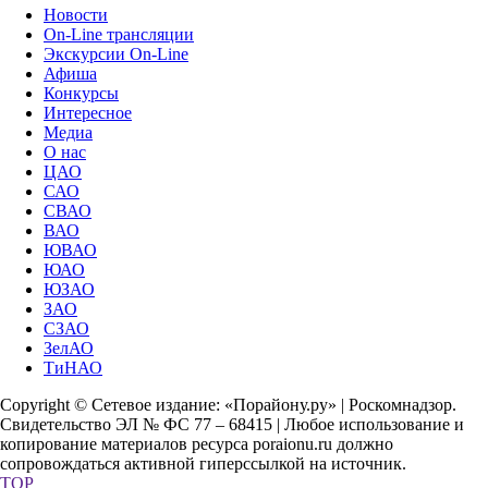
Новости
On-Line трансляции
Экскурсии On-Line
Афиша
Конкурсы
Интересное
Медиа
О нас
ЦАО
САО
СВАО
ВАО
ЮВАО
ЮАО
ЮЗАО
ЗАО
СЗАО
ЗелАО
ТиНАО
Copyright © Сетевое издание: «Порайону.ру» | Роскомнадзор.
Свидетельство ЭЛ № ФС 77 – 68415 | Любое использование и
копирование материалов ресурса poraionu.ru должно
сопровождаться активной гиперссылкой на источник.
TOP