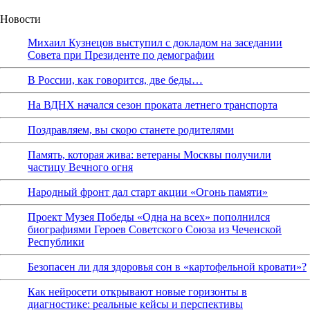
Новости
Михаил Кузнецов выступил с докладом на заседании
Совета при Президенте по демографии
В России, как говорится, две беды…
На ВДНХ начался сезон проката летнего транспорта
Поздравляем, вы скоро станете родителями
Память, которая жива: ветераны Москвы получили
частицу Вечного огня
Народный фронт дал старт акции «Огонь памяти»
Проект Музея Победы «Одна на всех» пополнился
биографиями Героев Советского Союза из Чеченской
Республики
Безопасен ли для здоровья сон в «картофельной кровати»?
Как нейросети открывают новые горизонты в
диагностике: реальные кейсы и перспективы