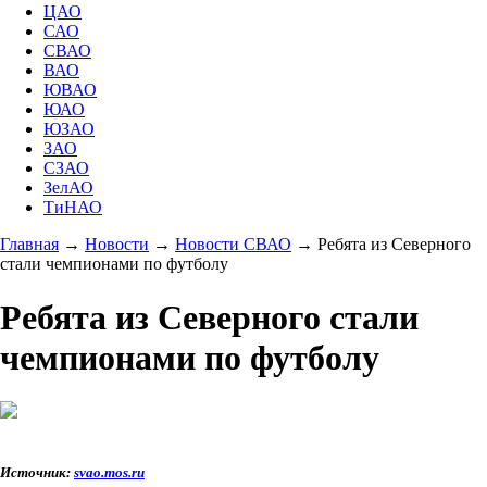
ЦАО
САО
СВАО
ВАО
ЮВАО
ЮАО
ЮЗАО
ЗАО
СЗАО
ЗелАО
ТиНАО
Главная
→
Новости
→
Новости СВАО
→
Ребята из Северного
стали чемпионами по футболу
Ребята из Северного стали
чемпионами по футболу
Источник:
svao.mos.ru