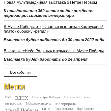
Новая мультимедийная выставка о Петре Первом
К празднованию 350-летия со дня рождения
первого российского императора
В Музее Победы открывается выставка «Как пуховый
платок оборону крепил»
Выставка будет работать до 30 июня 2022 года
Выставка «Небо Родины» открылась в Музее Победы
Выставка будет работать до 24 апреля
Все события
Метки
ВДНХ
ВАО
Волонтёры Победы
Мастерская «Сенеж»
минпромторг
Москомархитектура
Мосприрода
Музей Победы
ОНФ
Парк Горького
Парк Зарядье