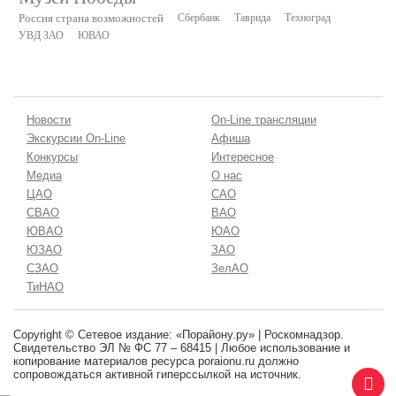
Россия страна возможностей
Сбербанк
Таврида
Техноград
УВД ЗАО
ЮВАО
Новости
On-Line трансляции
Экскурсии On-Line
Афиша
Конкурсы
Интересное
Медиа
О нас
ЦАО
САО
СВАО
ВАО
ЮВАО
ЮАО
ЮЗАО
ЗАО
СЗАО
ЗелАО
ТиНАО
Copyright © Сетевое издание: «Порайону.ру» | Роскомнадзор.
Свидетельство ЭЛ № ФС 77 – 68415 | Любое использование и
копирование материалов ресурса poraionu.ru должно
сопровождаться активной гиперссылкой на источник.