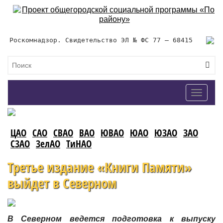
Роскомнадзор. Свидетельство ЭЛ № ФС 77 – 68415
Toggle
navigat
ЦАО
САО
СВАО
ВАО
ЮВАО
ЮАО
ЮЗАО
ЗАО
СЗАО
ЗелАО
ТиНАО
Третье издание «Книги Памяти»
выйдет в Северном
В Северном ведется подготовка к выпуску