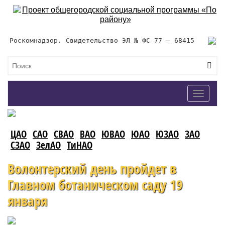
Роскомнадзор. Свидетельство ЭЛ № ФС 77 – 68415
Toggle
navigat
ЦАО
САО
СВАО
ВАО
ЮВАО
ЮАО
ЮЗАО
ЗАО
СЗАО
ЗелАО
ТиНАО
Волонтерский день пройдет в
Главном ботаническом саду 19
января