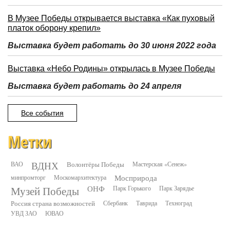
В Музее Победы открывается выставка «Как пуховый
платок оборону крепил»
Выставка будет работать до 30 июня 2022 года
Выставка «Небо Родины» открылась в Музее Победы
Выставка будет работать до 24 апреля
Все события
Метки
ВДНХ
ВАО
Волонтёры Победы
Мастерская «Сенеж»
минпромторг
Москомархитектура
Мосприрода
Музей Победы
ОНФ
Парк Горького
Парк Зарядье
Россия страна возможностей
Сбербанк
Таврида
Техноград
УВД ЗАО
ЮВАО