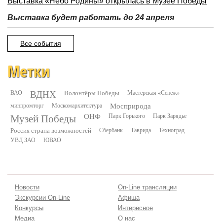
Выставка «Небо Родины» открылась в Музее Победы
Выставка будет работать до 24 апреля
Все события
Метки
ВДНХ
ВАО
Волонтёры Победы
Мастерская «Сенеж»
минпромторг
Москомархитектура
Мосприрода
Музей Победы
ОНФ
Парк Горького
Парк Зарядье
Россия страна возможностей
Сбербанк
Таврида
Техноград
УВД ЗАО
ЮВАО
Новости
On-Line трансляции
Экскурсии On-Line
Афиша
Конкурсы
Интересное
Медиа
О нас