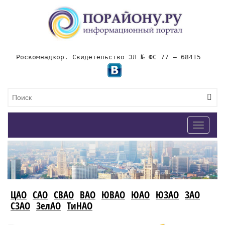
Роскомнадзор. Свидетельство ЭЛ № ФС 77 – 68415
Toggle
navigat
ЦАО
САО
СВАО
ВАО
ЮВАО
ЮАО
ЮЗАО
ЗАО
СЗАО
ЗелАО
ТиНАО