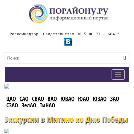
Роскомнадзор. Свидетельство ЭЛ № ФС 77 – 68415
Toggle
navigat
ЦАО
САО
СВАО
ВАО
ЮВАО
ЮАО
ЮЗАО
ЗАО
СЗАО
ЗелАО
ТиНАО
Экскурсии в Митино ко Дню Победы