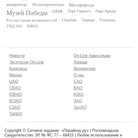
минпромторг
Москомархитектура
Мосприрода
Музей Победы
ОНФ
Парк Горького
Парк Зарядье
Россия страна возможностей
Сбербанк
Таврида
Техноград
УВД ЗАО
ЮВАО
Новости
On-Line трансляции
Экскурсии On-Line
Афиша
Конкурсы
Интересное
Медиа
О нас
ЦАО
САО
СВАО
ВАО
ЮВАО
ЮАО
ЮЗАО
ЗАО
СЗАО
ЗелАО
ТиНАО
Copyright © Сетевое издание: «Порайону.ру» | Роскомнадзор.
Свидетельство ЭЛ № ФС 77 – 68415 | Любое использование и