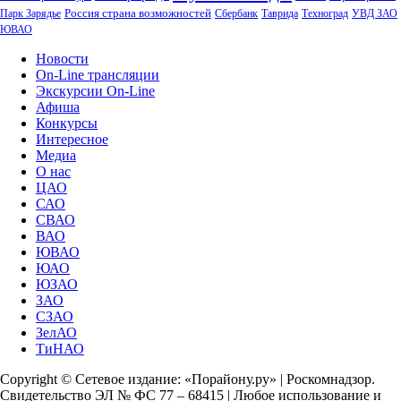
Россия страна возможностей
Парк Зарядье
Сбербанк
Таврида
Техноград
УВД ЗАО
ЮВАО
Новости
On-Line трансляции
Экскурсии On-Line
Афиша
Конкурсы
Интересное
Медиа
О нас
ЦАО
САО
СВАО
ВАО
ЮВАО
ЮАО
ЮЗАО
ЗАО
СЗАО
ЗелАО
ТиНАО
Copyright © Сетевое издание: «Порайону.ру» | Роскомнадзор.
Свидетельство ЭЛ № ФС 77 – 68415 | Любое использование и