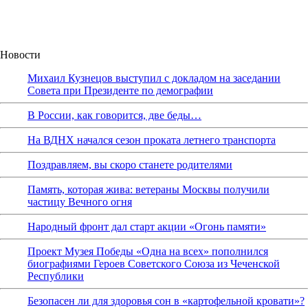
Новости
Михаил Кузнецов выступил с докладом на заседании
Совета при Президенте по демографии
В России, как говорится, две беды…
На ВДНХ начался сезон проката летнего транспорта
Поздравляем, вы скоро станете родителями
Память, которая жива: ветераны Москвы получили
частицу Вечного огня
Народный фронт дал старт акции «Огонь памяти»
Проект Музея Победы «Одна на всех» пополнился
биографиями Героев Советского Союза из Чеченской
Республики
Безопасен ли для здоровья сон в «картофельной кровати»?