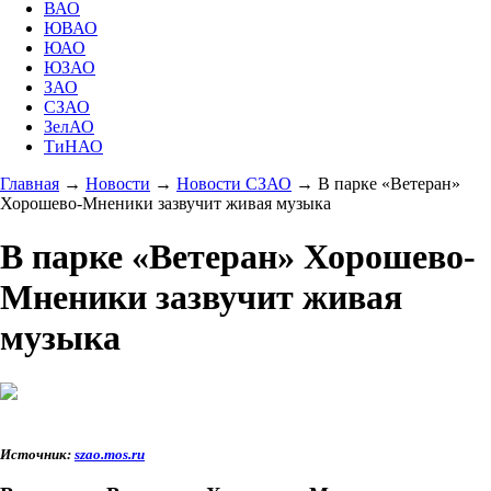
ВАО
ЮВАО
ЮАО
ЮЗАО
ЗАО
СЗАО
ЗелАО
ТиНАО
Главная
→
Новости
→
Новости СЗАО
→
В парке «Ветеран»
Хорошево-Мненики зазвучит живая музыка
В парке «Ветеран» Хорошево-
Мненики зазвучит живая
музыка
Источник:
szao.mos.ru