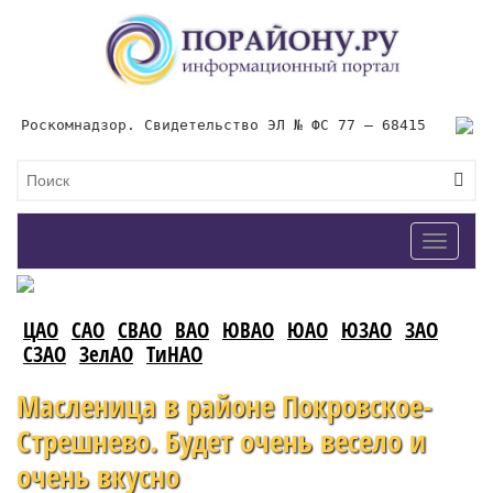
Роскомнадзор. Свидетельство ЭЛ № ФС 77 – 68415
Toggle
navigat
ЦАО
САО
СВАО
ВАО
ЮВАО
ЮАО
ЮЗАО
ЗАО
СЗАО
ЗелАО
ТиНАО
Масленица в районе Покровское-
Стрешнево. Будет очень весело и
очень вкусно