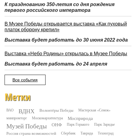
К празднованию 350-летия со дня рождения
первого российского императора
В Музее Победы открывается выставка «Как пуховый
платок оборону крепил»
Выставка будет работать до 30 июня 2022 года
Выставка «Небо Родины» открылась в Музее Победы
Выставка будет работать до 24 апреля
Все события
Метки
ВДНХ
ВАО
Волонтёры Победы
Мастерская «Сенеж»
минпромторг
Москомархитектура
Мосприрода
Музей Победы
ОНФ
Парк Горького
Парк Зарядье
Россия страна возможностей
Сбербанк
Таврида
Техноград