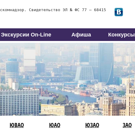
скомнадзор. Свидетельство ЭЛ № ФС 77 – 68415
Экскурсии On-Line
Афиша
Конкурсы
ЮВАО
ЮАО
ЮЗАО
ЗАО