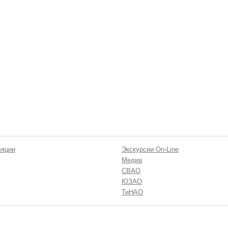
ляции
Экскурсии On-Line
Медиа
СВАО
ЮЗАО
ТиНАО