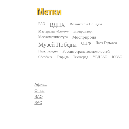
Метки
ВДНХ
ВАО
Волонтёры Победы
Мастерская «Сенеж»
минпромторг
Москомархитектура
Мосприрода
Музей Победы
ОНФ
Парк Горького
Парк Зарядье
Россия страна возможностей
Сбербанк
Таврида
Техноград
УВД ЗАО
ЮВАО
Афиша
О нас
ВАО
ЗАО