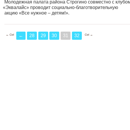
Молодежная палата района Строгино совместно с клубо
«Эквалайс
» проводит социально-благотворительную
акцию
«Все
нужное – детям!».
← Ctrl
Ctrl →
←
28
29
30
31
32