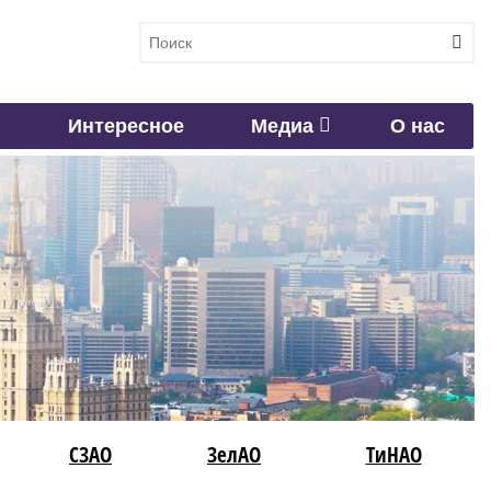
Интересное
Медиа
О нас
СЗАО
ЗелАО
ТиНАО