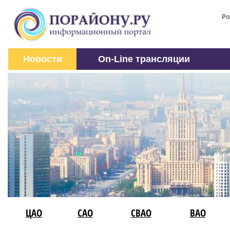
Ро
Новости
On-Line трансляции
ЦАО
САО
СВАО
ВАО