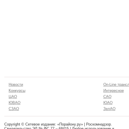
Новости
On-Line транс
Конкурсы
Интересное
ЦАО
САО
ЮВАО
ЮАО
СЗАО
ЗелАО
Copyright © Сетевое издание: «Порайону.ру» | Роскомнадзор.
Свидетельство ЭЛ № ФС 77 – 68415 | Любое использование и