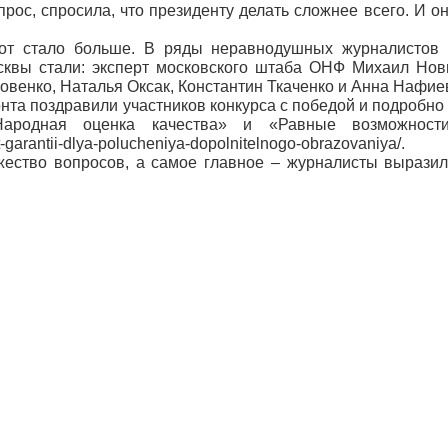
ос, спросила, что президенту делать сложнее всего. И он
бот стало больше. В ряды неравнодушных журналистов
квы стали: эксперт московского штаба ОНФ Михаил Нов
венко, Наталья Оксак, Константин Ткаченко и Анна Нафие
та поздравили участников конкурса с победой и подробно 
ародная оценка качества» и «Равные возможност
-garantii-dlya-polucheniya-dopolnitelnogo-obrazovaniya/.
ество вопросов, а самое главное – журналисты выразил