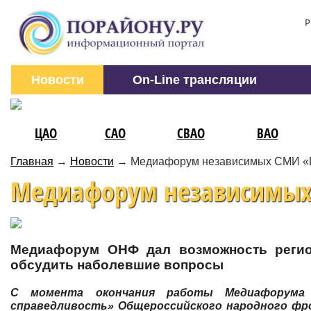
Р
Новости
On-Line трансляции
ЦАО
САО
СВАО
ВАО
Главная
→
Новости
→
Медиафорум независимых СМИ «П
Медиафорум независимых 
Медиафорум ОНФ дал возможность регио
обсудить наболевшие вопросы
С момента окончания работы Медиафорума
справедливость» Общероссийского народного фро