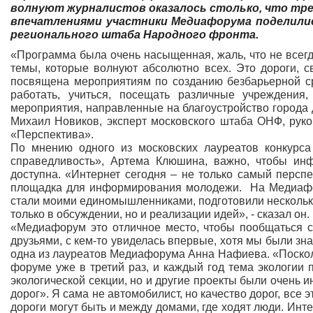
волнуют журналистов оказалось столько, что тре
впечатлениями участники Медиафорума поделилис
регионального штаба Народного фронта.
«Программа была очень насыщенная, жаль, что не все
темы, которые волнуют абсолютно всех. Это дороги, с
посвящена мероприятиям по созданию безбарьерной с
работать, учиться, посещать различные учреждения
мероприятия, направленные на благоустройство города д
Михаил Новиков, эксперт московского штаба ОНФ, рук
«Перспектива».
По мнению одного из московских лауреатов конкурс
справедливость», Артема Клюшина, важно, чтобы ин
доступна. «Интернет сегодня – не только самый перс
площадка для информирования молодежи. На Медиафор
стали моими единомышленниками, подготовили несколько
только в обсуждении, но и реализации идей», - сказал он.
«Медиафорум это отличное место, чтобы пообщаться с
друзьями, с кем-то увиделась впервые, хотя мы были зн
одна из лауреатов Медиафорума Анна Нафиева. «Поскольк
форуме уже в третий раз, и каждый год тема экологии 
экологической секции, но и другие проекты были очень и
дорог». Я сама не автомобилист, но качество дорог, все 
дороги могут быть и между домами, где ходят люди. Инт