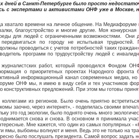
х дней в Санкт-Петербурге было просто недостато
ь с экспертами и активистами ОНФ уже в Москве, 
гда хватало времени на личное общение. На Медиафоруме
валки, благоустройство и многие другие. Моя конкурсная
реды для людей с ограниченными возможностями. Они 
, передвигаться по городу не испытывая трудностей. 
олжны проводиться с учетов потребностей таких граждан»,
оводитель программ по трудоустройству людей с инвали
а журналистских работ, который проводился Фондом ОН
формация о приоритетных проектах Народного фронта 
пективный информационный канал современных медиа, но
уме ОНФ мы, я имею в виду себя и тех участников фо
 конструктивных предложений. При этом мы готовы принят
 коллегами из регионов. Было очень приятно встретитьс
акомы заочно, через интернет», - поделилась своими впеч
у это год экологии, было поднято очень много экологичес
поднимается снова и снова. В основном я принимала учас
нтересные. Мне кажется, что один из самых популярных - 
эти ямы, выбоины волнуют и меня. Ведь это не только на тр
ересно было послушать президента. Самой вопрос задать н