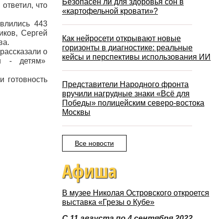
Безопасен ли для здоровья сон в
 ответил, что
«картофельной кровати»?
 влились 443
иков, Сергей
Как нейросети открывают новые
ва.
горизонты в диагностике: реальные
рассказали о
кейсы и перспективы использования ИИ
и - детям»
и готовность
Представители Народного фронта
вручили нагрудные знаки «Всё для
Победы» полицейским северо-востока
Москвы
Все новости
Афиша
В музее Николая Островского откроется
выставка «Грезы о Кубе»
С 11 августа по 4 сентября 2022