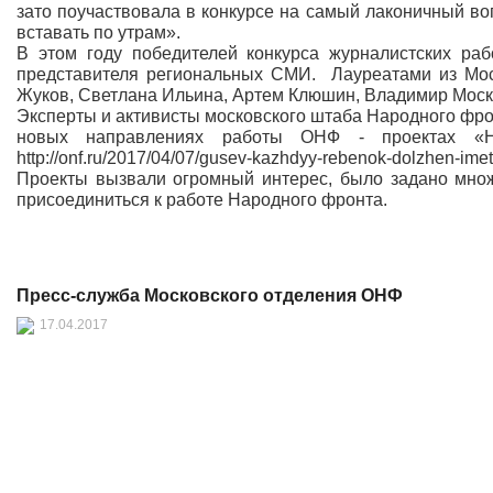
зато поучаствовала в конкурсе на самый лаконичный вопр
вставать по утрам».
В этом году победителей конкурса журналистских ра
представителя региональных СМИ. Лауреатами из Мос
Жуков, Светлана Ильина, Артем Клюшин, Владимир Моско
Эксперты и активисты московского штаба Народного фрон
новых направлениях работы ОНФ - проектах «Н
http://onf.ru/2017/04/07/gusev-kazhdyy-rebenok-dolzhen-imet
Проекты вызвали огромный интерес, было задано множ
присоединиться к работе Народного фронта.
Пресс-служба Московского отделения ОНФ
17.04.2017