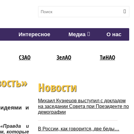
Интересное
Медиа
О нас
СЗАО
ЗелАО
ТиНАО
ость»
Новости
Михаил Кузнецов выступил с докладом
на заседании Совета при Президенте по
 идеями и
демографии
«Правда и
В России, как говорится, две беды…
ем, которые