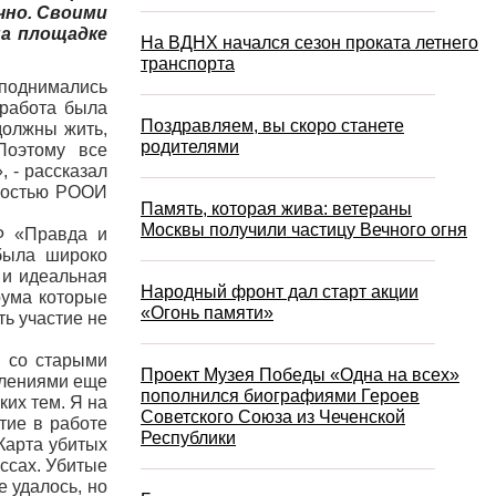
чно. Своими
на площадке
На ВДНХ начался сезон проката летнего
транспорта
 поднимались
 работа была
Поздравляем, вы скоро станете
должны жить,
родителями
Поэтому все
 - рассказал
дностью РООИ
Память, которая жива: ветераны
Москвы получили частицу Вечного огня
Ф «Правда и
была широко
 и идеальная
Народный фронт дал старт акции
рума которые
«Огонь памяти»
ь участие не
я со старыми
Проект Музея Победы «Одна на всех»
атлениями еще
пополнился биографиями Героев
ких тем. Я на
Советского Союза из Чеченской
тие в работе
Республики
«Карта убитых
ассах. Убитые
е удалось, но