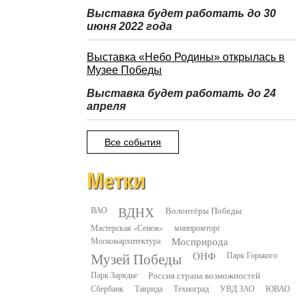
Выставка будет работать до 30
июня 2022 года
Выставка «Небо Родины» открылась в
Музее Победы
Выставка будет работать до 24
апреля
Все события
Метки
ВДНХ
ВАО
Волонтёры Победы
Мастерская «Сенеж»
минпромторг
Москомархитектура
Мосприрода
Музей Победы
ОНФ
Парк Горького
Парк Зарядье
Россия страна возможностей
Сбербанк
Таврида
Техноград
УВД ЗАО
ЮВАО