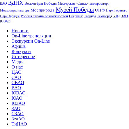
ВДНХ
Волонтёры Победы
ВАО
Мастерская «Сенеж»
минпромторг
Музей Победы
Мосприрода
ОНФ
Москомархитектура
Парк Горького
Россия страна возможностей
Парк Зарядье
Сбербанк
Таврида
Техноград
УВД ЗАО
ЮВАО
Новости
On-Line трансляции
Экскурсии On-Line
Афиша
Конкурсы
Интересное
Медиа
О нас
ЦАО
САО
СВАО
ВАО
ЮВАО
ЮАО
ЮЗАО
ЗАО
СЗАО
ЗелАО
ТиНАО