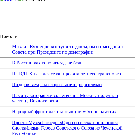
Новости
Михаил Кузнецов выступил с докладом на заседании
Совета при Президенте по демографии
В России, как говорится, две беды…
На ВДНХ начался сезон проката летнего транспорта
Поздравляем, вы скоро станете родителями
Память, которая жива: ветераны Москвы получили
частицу Вечного огня
Народный фронт дал старт акции «Огонь памяти»
Проект Музея Победы «Одна на всех» пополнился
биографиями Героев Советского Союза из Чеченской
Республики