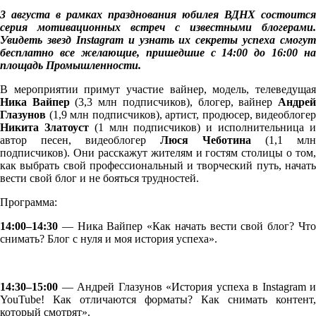
3 августа в рамках празднования юбилея ВДНХ состоится
серия мотивационных встреч с известными блогерами.
Увидеть звезд Instagram и узнать их секреты успеха смогут
бесплатно все желающие, пришедшие с 14:00 до 16:00 на
площадь Промышленности.
В мероприятии примут участие вайнер, модель, телеведущая
Ника Вайпер
(3,3 млн подписчиков), блогер, вайнер
Андре
Глазунов
(1,9 млн подписчиков), артист, продюсер, видеоблогер
Никита Златоуст
(1 млн подписчиков) и исполнительница 
автор песен, видеоблогер
Люся Чеботина
(1,1 млн
подписчиков). Они расскажут жителям и гостям столицы о том,
как выбрать свой профессиональный и творческий путь, начать
вести свой блог и не бояться трудностей.
Программа:
14:00–14:30
— Ника Вайпер «Как начать вести свой блог? Что
снимать? Блог с нуля и моя история успеха».
14:30–15:00
— Андрей Глазунов «История успеха в Instagram и
YouTube! Как отличаются форматы? Как снимать контент,
который смотрят».