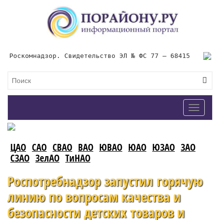
Роскомнадзор. Свидетельство ЭЛ № ФС 77 – 68415
Toggle
navigat
ЦАО
САО
СВАО
ВАО
ЮВАО
ЮАО
ЮЗАО
ЗАО
СЗАО
ЗелАО
ТиНАО
Роспотребнадзор запустил горячую
линию по вопросам качества и
безопасности детских товаров и