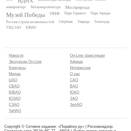
ВДНХ
минпромторг
Москомархитектура
Мосприрода
Музей Победы
ОНФ
Парк Горького
Парк Зарядье
Россия страна возможностей
Сбербанк
Таврида
Техноград
УВД ЗАО
ЮВАО
Новости
On-Line трансляции
Экскурсии On-Line
Афиша
Конкурсы
Интересное
Медиа
О нас
ЦАО
САО
СВАО
ВАО
ЮВАО
ЮАО
ЮЗАО
ЗАО
СЗАО
ЗелАО
ТиНАО
Copyright © Сетевое издание: «Порайону.ру» | Роскомнадзор.
Свидетельство ЭЛ № ФС 77 – 68415 | Любое использование и