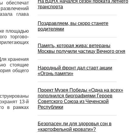
На ВДНХ начался сезон проката летнего
ы обеспечат
транспорта
 развлечений
казала глава
Поздравляем, вы скоро станете
родителями
тке площадью
ого торгово-
 прилегающих
Память, которая жива: ветераны
Москвы получили частицу Вечного огня
 Для хранения
ьно стоящие
Народный фронт дал старт акции
тория общего
«Огонь памяти»
Проект Музея Победы «Одна на всех»
пополнился биографиями Героев
нструированы
Советского Союза из Чеченской
охранят 13-й
Республики
го в рамках
Безопасен ли для здоровья сон в
«картофельной кровати»?