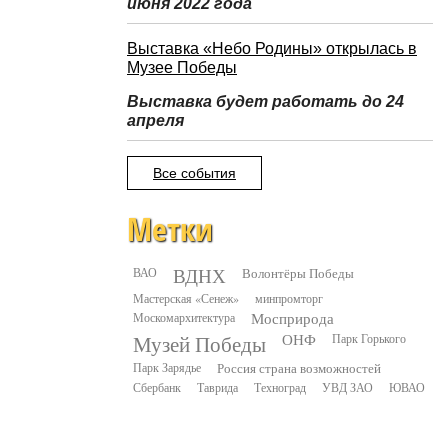
июня 2022 года
Выставка «Небо Родины» открылась в
Музее Победы
Выставка будет работать до 24
апреля
Все события
Метки
ВДНХ
ВАО
Волонтёры Победы
Мастерская «Сенеж»
минпромторг
Москомархитектура
Мосприрода
Музей Победы
ОНФ
Парк Горького
Парк Зарядье
Россия страна возможностей
Сбербанк
Таврида
Техноград
УВД ЗАО
ЮВАО