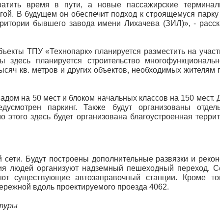
кратить время в пути, а новые пассажирские терминал
гой. В будущем он обеспечит подход к строящемуся парку
ерритории бывшего завода имени Лихачева (ЗИЛ)», - расс
Объекты ТПУ «Технопарк» планируется разместить на учас
ы здесь планируется строительство многофункциональн
ысяч кв. метров и других объектов, необходимых жителям
садом на 50 мест и блоком начальных классов на 150 мест.
дусмотрен паркинг. Также будут организованы отдел
 этого здесь будет организована благоустроенная терри
 сети. Будут построены дополнительные развязки и реко
ния людей организуют надземный пешеходный переход. С
уют существующие автозаправочный станции. Кроме то
ережной вдоль проектируемого проезда 4062.​
ктуры