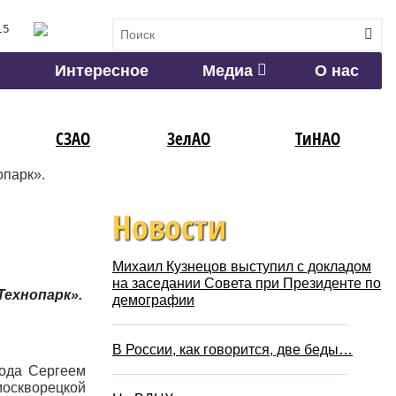
15
Интересное
Медиа
О нас
СЗАО
ЗелАО
ТиНАО
опарк».
Новости
Михаил Кузнецов выступил с докладом
на заседании Совета при Президенте по
ехнопарк».
демографии
В России, как говорится, две беды…
рода Сергеем
москворецкой