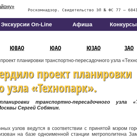
Роскомнадзор. Свидетельство ЭЛ № ФС 77 – 684
Экскурсии On-Line
Афиша
Конкурсы
ЮВАО
ЮАО
ЮЗАО
ЗАО
проект планировки транспортно-пересадочного узла «Техн
ердило проект планировки
о узла «Технопарк».
анировки транспортно-пересадочного узла «Т
осквы Сергей Собянин.
чных узлов ведутся в соответствии с принятой мэром го
изован на базе одноименной станции метрополитена За