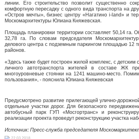
линии. Его строительство позволит существенно со
комфортную пересадку с одного вида транспорта на дру
«Остров мечты», бизнес центру «Нагатино i-land» и т
Москомархитектуры Юлиана Княжевская.
Площадь планировки территории составляет 50,14 га. 
32,78 га. По словам председателя Москомархитектур
делового центра с подземным паркингом площадью 12 т
районов.
«Здесь также будет построен жилой комплекс, с детским 
личного автотранспорта жителей в составе ЖК пре
многоуровневые стоянки на 1241 машино-место. Помимо
пользования», - пояснила Юлиана Княжевская
Предусмотрено развитие прилегающей улично-дорожной
отдельные участки дорог. Для безопасного передвиже
автобусный парк ГУП «Мосгортранс» и реконструир
реализации проекта проведут реконструкцию участка наб
Источник: Пресс-служба председателя Москомархите
22.03.2018