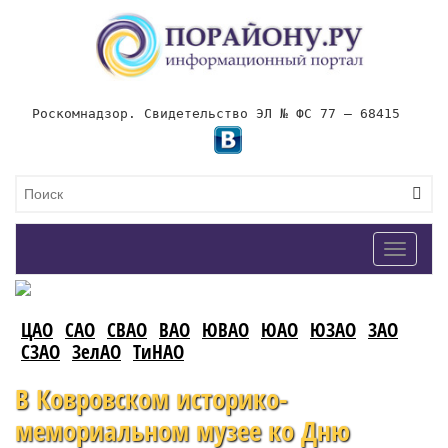
Роскомнадзор. Свидетельство ЭЛ № ФС 77 – 68415
Toggle
navigat
ЦАО
САО
СВАО
ВАО
ЮВАО
ЮАО
ЮЗАО
ЗАО
СЗАО
ЗелАО
ТиНАО
В Ковровском историко-
мемориальном музее ко Дню