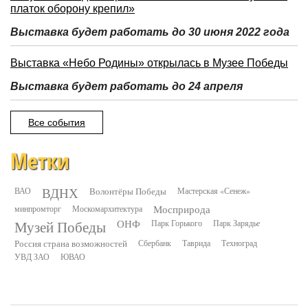
платок оборону крепил»
Выставка будет работать до 30 июня 2022 года
Выставка «Небо Родины» открылась в Музее Победы
Выставка будет работать до 24 апреля
Все события
Метки
ВДНХ
ВАО
Волонтёры Победы
Мастерская «Сенеж»
минпромторг
Москомархитектура
Мосприрода
Музей Победы
ОНФ
Парк Горького
Парк Зарядье
Россия страна возможностей
Сбербанк
Таврида
Техноград
УВД ЗАО
ЮВАО