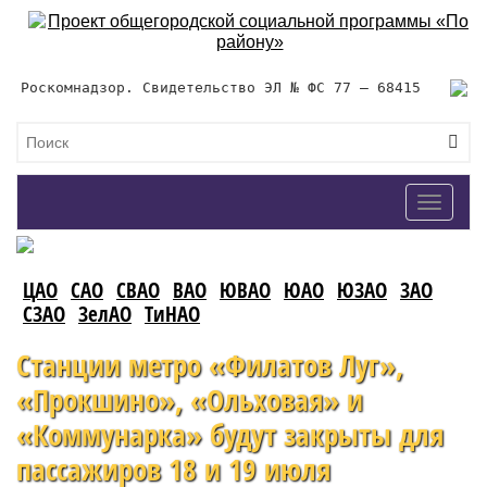
Роскомнадзор. Свидетельство ЭЛ № ФС 77 – 68415
Toggle
navigat
ЦАО
САО
СВАО
ВАО
ЮВАО
ЮАО
ЮЗАО
ЗАО
СЗАО
ЗелАО
ТиНАО
Станции метро «Филатов Луг»,
«Прокшино», «Ольховая» и
«Коммунарка» будут закрыты для
пассажиров 18 и 19 июля