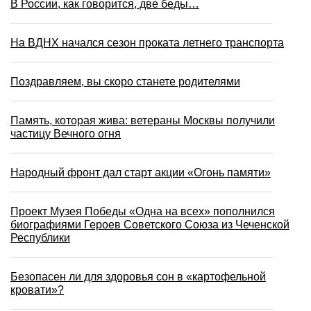
В России, как говорится, две беды…
На ВДНХ начался сезон проката летнего транспорта
Поздравляем, вы скоро станете родителями
Память, которая жива: ветераны Москвы получили
частицу Вечного огня
Народный фронт дал старт акции «Огонь памяти»
Проект Музея Победы «Одна на всех» пополнился
биографиями Героев Советского Союза из Чеченской
Республики
Безопасен ли для здоровья сон в «картофельной
кровати»?