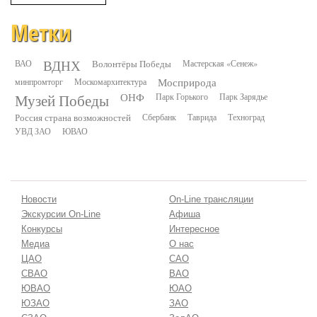
Метки
ВДНХ
ВАО
Волонтёры Победы
Мастерская «Сенеж»
минпромторг
Москомархитектура
Мосприрода
Музей Победы
ОНФ
Парк Горького
Парк Зарядье
Россия страна возможностей
Сбербанк
Таврида
Техноград
УВД ЗАО
ЮВАО
Новости
On-Line трансляции
Экскурсии On-Line
Афиша
Конкурсы
Интересное
Медиа
О нас
ЦАО
САО
СВАО
ВАО
ЮВАО
ЮАО
ЮЗАО
ЗАО