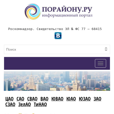
Роскомнадзор. Свидетельство ЭЛ № ФС 77 – 68415
Toggle
navigat
ЦАО
САО
СВАО
ВАО
ЮВАО
ЮАО
ЮЗАО
ЗАО
СЗАО
ЗелАО
ТиНАО