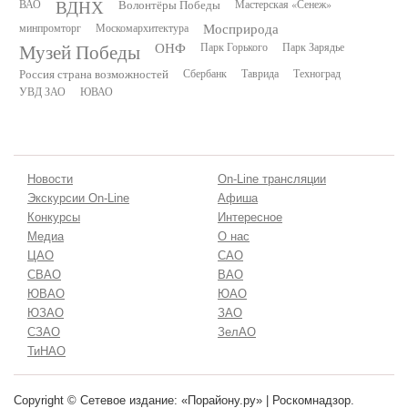
ВДНХ
ВАО
Волонтёры Победы
Мастерская «Сенеж»
минпромторг
Москомархитектура
Мосприрода
Музей Победы
ОНФ
Парк Горького
Парк Зарядье
Россия страна возможностей
Сбербанк
Таврида
Техноград
УВД ЗАО
ЮВАО
Новости
On-Line трансляции
Экскурсии On-Line
Афиша
Конкурсы
Интересное
Медиа
О нас
ЦАО
САО
СВАО
ВАО
ЮВАО
ЮАО
ЮЗАО
ЗАО
СЗАО
ЗелАО
ТиНАО
Copyright © Сетевое издание: «Порайону.ру» | Роскомнадзор.