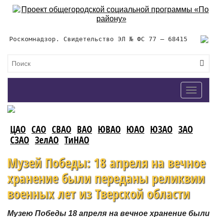
Роскомнадзор. Свидетельство ЭЛ № ФС 77 – 68415
Toggle
navigat
ЦАО
САО
СВАО
ВАО
ЮВАО
ЮАО
ЮЗАО
ЗАО
СЗАО
ЗелАО
ТиНАО
Музей Победы: 18 апреля на вечное
хранение были переданы реликвии
военных лет из Тверской области
Музею Победы 18 апреля на вечное хранение были