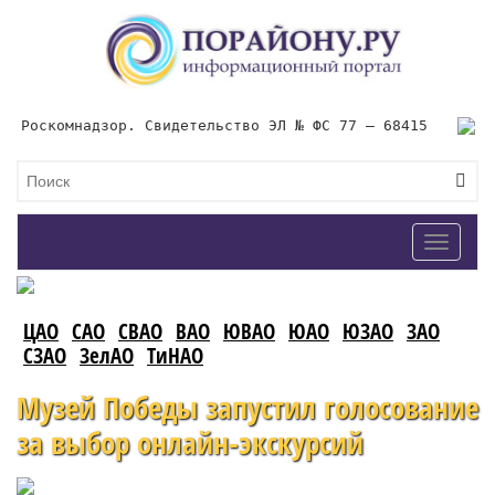
Роскомнадзор. Свидетельство ЭЛ № ФС 77 – 68415
Toggle
navigat
ЦАО
САО
СВАО
ВАО
ЮВАО
ЮАО
ЮЗАО
ЗАО
СЗАО
ЗелАО
ТиНАО
Музей Победы запустил голосование
за выбор онлайн-экскурсий