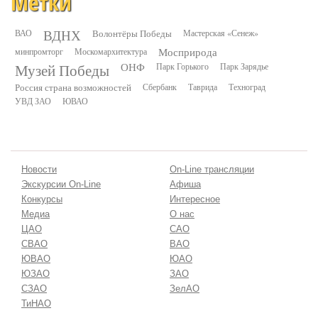
Метки
ВДНХ
ВАО
Волонтёры Победы
Мастерская «Сенеж»
минпромторг
Москомархитектура
Мосприрода
Музей Победы
ОНФ
Парк Горького
Парк Зарядье
Россия страна возможностей
Сбербанк
Таврида
Техноград
УВД ЗАО
ЮВАО
Новости
On-Line трансляции
Экскурсии On-Line
Афиша
Конкурсы
Интересное
Медиа
О нас
ЦАО
САО
СВАО
ВАО
ЮВАО
ЮАО
ЮЗАО
ЗАО
СЗАО
ЗелАО
ТиНАО