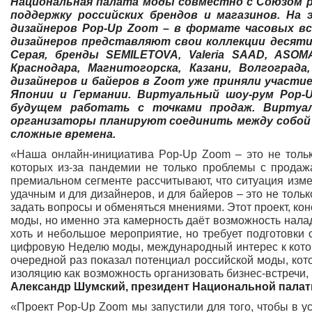
Национальная палата моды совместно с Союзом ру
поддержку российских брендов и магазинов. На
дизайнеров Pop-Up Zoom – в формате часовых в
дизайнеров представляют свои коллекции десяти 
Серая, бренды SEMILETOVA, Valeria SAAD, ASOMA
Краснодара, Магнитогорска, Казани, Волгограда
дизайнеров и байеров в Zoom уже приняли участие
Японии и Германии. Виртуальный шоу-рум Pop-
будущем работать с точками продаж. Виртуал
организаторы планируют соединить между собой 
сложные времена.
«Наша онлайн-инициатива Pop-Up Zoom – это не только
которых из-за пандемии не только проблемы с продаж
премиальном сегменте рассчитывают, что ситуация изме
удачным и для дизайнеров, и для байеров – это не тольк
задать вопросы и обменяться мнениями. Этот проект, кон
моды, но именно эта камерность даёт возможность налад
хоть и небольшое мероприятие, но требует подготовки
цифровую Неделю моды, международный интерес к котор
очередной раз показал потенциал российской моды, ко
изоляцию как возможность организовать бизнес-встречи,
Александр Шумский, президент Национальной палаты
«Проект Pop-Up Zoom мы запустили для того, чтобы в у