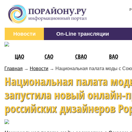
Р
Новости
On-Line трансляции
ЦАО
САО
СВАО
ВАО
Главная
→
Новости
→
Национальная палата моды с Союз
Национальная палата моды
запустила новый онлайн-
российских дизайнеров Po