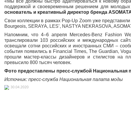
«Мы все должны быстро адаптироваться к новому обра
поддержкой и своевременным решением для молодых 
основатель и креативный директор бренда ASOMAT
Свои коллекции в рамках Pop-Up Zoom уже представил
Bourgeois, SERAYA, LES’, NASTYA NEKRASOVA, ASOMATAV
Напомним, что 4–6 апреля Mercedes-Benz Fashion W
транслировали 103 российских и международных сайта, вк
освещали сотни российских и иностранных СМИ – сооб
события появились в Financial Times, The Guardian, Vog
прошли мастер-классы дизайнеров и стилистов на п
превысило 800 тысяч человек.
Фото предоставлены пресс-службой Национальная 
Источник: пресс-служба Национальная палата моды
30.04.2020