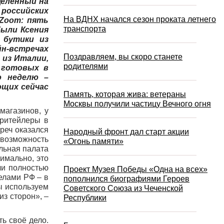
целенный на
 российских
На ВДНХ начался сезон проката летнего
 Zoom: пять
транспорта
были Ксения
– бутики из
йн-встречах
Поздравляем, вы скоро станете
 из Италии,
родителями
 готовых в
ю неделю –
ющих сейчас
Память, которая жива: ветераны
Москвы получили частицу Вечного огня
магазинов, у
 ритейлеры в
реч оказался
Народный фронт дал старт акции
ь возможность
«Огонь памяти»
альная палата
тимально, это
ли полностью
Проект Музея Победы «Одна на всех»
елами РФ – в
пополнился биографиями Героев
ы используем
Советского Союза из Чеченской
из сторон», –
Республики
ь своё дело.