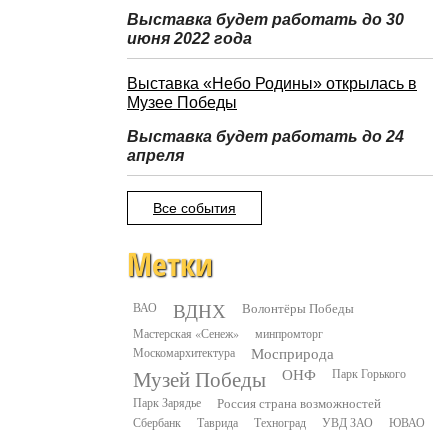
Выставка будет работать до 30
июня 2022 года
Выставка «Небо Родины» открылась в
Музее Победы
Выставка будет работать до 24
апреля
Все события
Метки
ВДНХ
ВАО
Волонтёры Победы
Мастерская «Сенеж»
минпромторг
Москомархитектура
Мосприрода
Музей Победы
ОНФ
Парк Горького
Парк Зарядье
Россия страна возможностей
Сбербанк
Таврида
Техноград
УВД ЗАО
ЮВАО