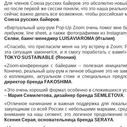
Для членов Союза русских байеров это абсолютно новый
но после первой же сессии поняли, что это наша реальн
сейчас важно делать все возможное, чтобы российская 
Союза русских байеров
.
«Виртуальный шоу-рум Pop-Up Zoom очень помог мне бы
лукбуком, line sheet, а также фотографиями из Instagra
Селви, баинг-менеджер
LUISAVIAROMA (Италия)
.
«Спасибо, что пригласили меня на эту встречу в Zoom. 
эта ситуация закончится, и я смогу поработать с вами!
TOKYO SUSTAINABLE (Япония)
.
«Zoom-конференции с байерами – полезная инициатив
Конечно, реальный шоу-рум и личное общение это не за
о коллекциях, актуальном стоке и специальных предл
директор бренда FAKOSHIMA
.
«Это очень хороший формат, особенно в сложившихся усл
–
Мария Семилетова, дизайнер бренда SEMILETOVA
.
«Отличное начинание и важная поддержка для локаль
закупщикам со всей России с небольшими марками, сред
внимание на наш сегмент, это логичное продолжение 
Ксения Серая, основательница бренда SERAYA
.