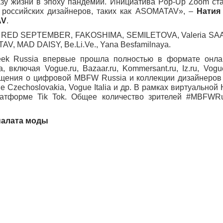
зу жизни в эпоху пандемии. Инициатива Pop-Up Zoom ст
российских дизайнеров, таких как ASOMATAV», –
Натия 
AV
.
и RED SEPTEMBER, FAKOSHIMA, SEMILETOVA, Valeria SAA
, MAD DAISY, Be.Li.Ve., Yana Besfamilnaya.
eek Russia впервые прошла полностью в формате онла
лючая Vogue.ru, Bazaar.ru, Kommersant.ru, Iz.ru, Vogue.i
щения о цифровой MBFW Russia и коллекции дизайнеров 
ue Czechoslovakia, Vogue Italia и др. В рамках виртуально
латформе Tik Tok. Общее количество зрителей #MBFWRu
палата моды