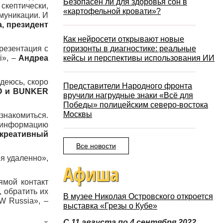
Безопасен ли для здоровья сон в
скептически,
«картофельной кровати»?
ммуникации. И
, президент
Как нейросети открывают новые
резентация с
горизонты в диагностике: реальные
i», –
Андреа
кейсы и перспективы использования ИИ
деюсь, скоро
Представители Народного фронта
O и BUNKER
вручили нагрудные знаки «Всё для
Победы» полицейским северо-востока
Москвы
знакомиться.
ю информацию
 креативный
Все новости
ия удаленно»,
Афиша
ямой контакт
 обратить их
В музее Николая Островского откроется
W Russia», –
выставка «Грезы о Кубе»
С 11 августа по 4 сентября 2022