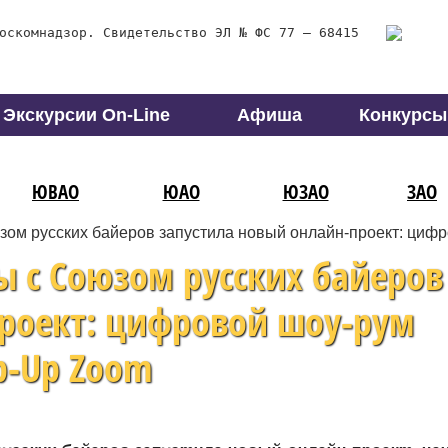
оскомнадзор. Свидетельство ЭЛ № ФС 77 – 68415
Экскурсии On-Line
Афиша
Конкурсы
ЮВАО
ЮАО
ЮЗАО
ЗАО
ом русских байеров запустила новый онлайн-проект: циф
 с Союзом русских байеров
проект: цифровой шоу-рум
p-Up Zoom