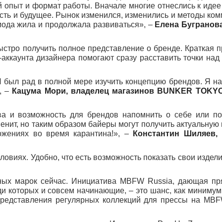
 опыт и формат работы. Вначале многие отнеслись к идее 
ость и будущее. Рынок изменился, изменились и методы ко
мода жила и продолжала развиваться», –
Елена Бугранова
стро получить полное представление о бренде. Краткая п
m-аккаунта дизайнера помогают сразу расставить точки над 
Я был рад в полной мере изучить концепцию брендов. Я на
», –
Кацума Мори, владелец магазинов BUNKER TOKY
а и возможность для брендов напомнить о себе или по
менит, но таким образом байеры могут получить актуальну
ожениях во время карантина!», –
Константин Шиляев,
овиях. Удобно, что есть возможность показать свои издел
ных марок сейчас. Инициатива MBFW Russia, дающая пр
и которых и совсем начинающие, – это шанс, как минимум,
представления регулярных коллекций для прессы на MBF