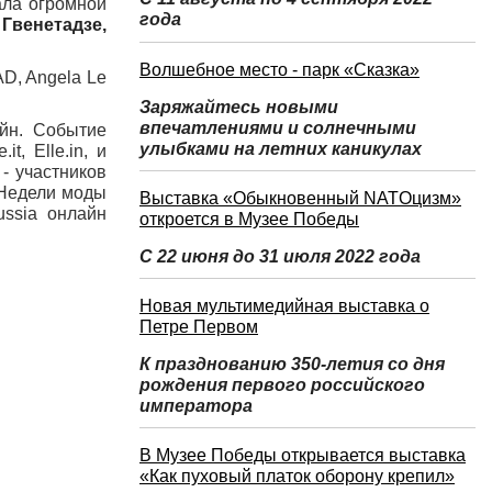
ала огромной
года
Гвенетадзе,
Волшебное место - парк «Сказка»
D, Angela Le
Заряжайтесь новыми
впечатлениями и солнечными
йн. Событие
улыбками на летних каникулах
t, Elle.in, и
- участников
й Недели моды
Выставка «Обыкновенный NATOцизм»
ssia онлайн
откроется в Музее Победы
С 22 июня до 31 июля 2022 года
Новая мультимедийная выставка о
Петре Первом
К празднованию 350-летия со дня
рождения первого российского
императора
В Музее Победы открывается выставка
«Как пуховый платок оборону крепил»