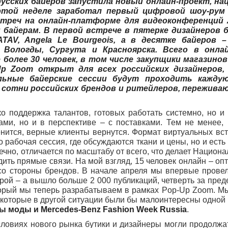
сских байеров запустила новый онлайн-проект, на
 этой неделе заработал первый цифровой шоу-рум
стреч на онлайн-платформе для видеоконференций
байерам. В первой встрече в пятерке дизайнеров 
TAV, Angela Le Bourgeois, а в десятке байеров 
, Вологды, Сургута и Красноярска. Всего в онла
 более 30 человек, в том числе закупщики магазинов
Up Zoom открыт для всех российских дизайнеров,
ьные байерские сессии будут проходить кажду
сотни российских брендов и ритейлеров, пережива
 поддержка талантов, готовых работать системно, но и 
ами, но и в перспективе – с поставками. Тем не менее,
нится, верные клиенты вернутся. Формат виртуальных вст
о рабочая сессия, где обсуждаются ткани и цены, но и ест
ечно, отличается по масштабу от всего, что делает Национ
ить прямые связи. На мой взгляд, 15 человек онлайн – оп
 со стороны брендов. В начале апреля мы впервые прове
ой – а вышло больше 2 000 публикаций, четверть за пред
торый мы теперь разрабатываем в рамках Pop-Up Zoom. М
 которые в другой ситуации были бы малоинтересны одной 
 моды и Mercedes-Benz Fashion Week Russia
.
словиях нового рынка бутики и дизайнеры могли продолжат