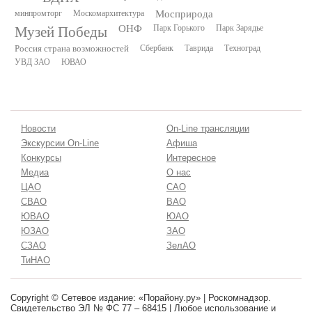
минпромторг
Москомархитектура
Мосприрода
Музей Победы
ОНФ
Парк Горького
Парк Зарядье
Россия страна возможностей
Сбербанк
Таврида
Техноград
УВД ЗАО
ЮВАО
Новости
On-Line трансляции
Экскурсии On-Line
Афиша
Конкурсы
Интересное
Медиа
О нас
ЦАО
САО
СВАО
ВАО
ЮВАО
ЮАО
ЮЗАО
ЗАО
СЗАО
ЗелАО
ТиНАО
Copyright © Сетевое издание: «Порайону.ру» | Роскомнадзор.
Свидетельство ЭЛ № ФС 77 – 68415 | Любое использование и