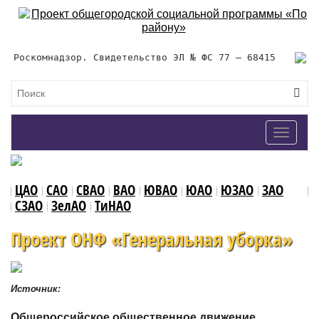
Роскомнадзор. Свидетельство ЭЛ № ФС 77 – 68415
Toggle
navigat
ЦАО
САО
СВАО
ВАО
ЮВАО
ЮАО
ЮЗАО
ЗАО
СЗАО
ЗелАО
ТиНАО
Проект ОНФ «Генеральная уборка»
Источник:
Общероссийское общественное движение