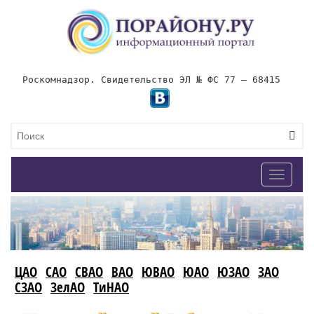
Роскомнадзор. Свидетельство ЭЛ № ФС 77 – 68415
Toggle
navigat
ЦАО
САО
СВАО
ВАО
ЮВАО
ЮАО
ЮЗАО
ЗАО
СЗАО
ЗелАО
ТиНАО