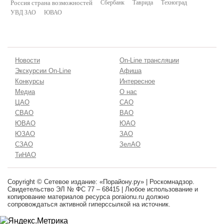
Россия страна возможностей
Сбербанк
Таврида
Техноград
УВД ЗАО
ЮВАО
Новости
On-Line трансляции
Экскурсии On-Line
Афиша
Конкурсы
Интересное
Медиа
О нас
ЦАО
САО
СВАО
ВАО
ЮВАО
ЮАО
ЮЗАО
ЗАО
СЗАО
ЗелАО
ТиНАО
Copyright © Сетевое издание: «Порайону.ру» | Роскомнадзор.
Свидетельство ЭЛ № ФС 77 – 68415 | Любое использование и
копирование материалов ресурса poraionu.ru должно
сопровождаться активной гиперссылкой на источник.