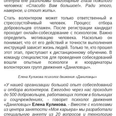
оттуда еле различимы благодарные глаза пожилого
человека: «Спасибо Вам большое!». Ради этого,
наверное, и стоит жить».
Стать волонтером может только ответственный и
стрессоустойчивый человек. Процесс отбора
добровольцев отлажен. После регистрации кандидат
проходит онлайн-собеседование с психологом. Важно
определить мотивацию человека. Насколько он
понимает, что от его действий и точности выполнения
инструкций зависит жизнь людей. Только те, кто прошел
этот этап, приступают к дистанционному обучению. В
команду специалистов для проведения собеседований
вошли опытные психологи и координаторы
волонтерских групп движения «Даниловцы».
Елена Куликова психолог движения «Даниловцы»
«У нашей организации большой опыт собеседований
и отбора волонтеров. Ежегодно через нас проходит
до 500 добровольцев, работающих потом в больницах
и соцучреждениях, -
говорит психолог движения
«Даниловцы»
Елена Куликова
.
- Вместе с коллегами
из центра занятости «Моя карьера» мы разработали
специальную анкету из 20 вопросов и технологию