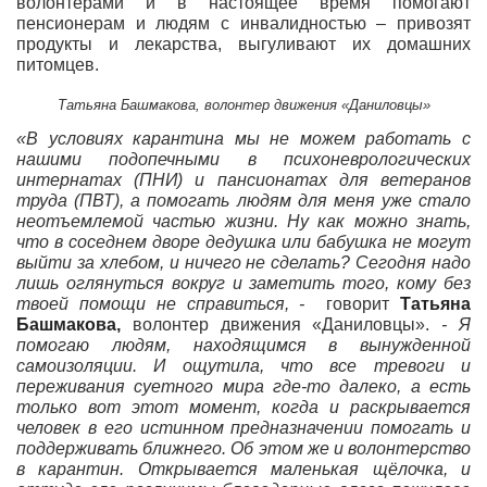
волонтерами и в настоящее время помогают
пенсионерам и людям с инвалидностью – привозят
продукты и лекарства, выгуливают их домашних
питомцев.
Татьяна Башмакова, волонтер движения «Даниловцы»
«В условиях карантина мы не можем работать с
нашими подопечными в психоневрологических
интернатах (ПНИ) и пансионатах для ветеранов
труда (ПВТ), а помогать людям для меня уже стало
неотъемлемой частью жизни. Ну как можно знать,
что в соседнем дворе дедушка или бабушка не могут
выйти за хлебом, и ничего не сделать? Сегодня надо
лишь оглянуться вокруг и заметить того, кому без
твоей помощи не справиться, -
говорит
Татьяна
Башмакова,
волонтер движения «Даниловцы».
- Я
помогаю людям, находящимся в вынужденной
самоизоляции. И ощутила, что все тревоги и
переживания суетного мира где-то далеко, а есть
только вот этот момент, когда и раскрывается
человек в его истинном предназначении помогать и
поддерживать ближнего. Об этом же и волонтерство
в карантин. Открывается маленькая щёлочка, и