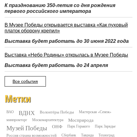
К празднованию 350-летия со дня рождения
первого российского императора
В Музее Победы открывается выставка «Как пуховый
платок оборону крепил»
Выставка будет работать до 30 июня 2022 года
Выставка «Небо Родины» открылась в Музее Победы
Выставка будет работать до 24 апреля
Все события
Метки
ВДНХ
ВАО
Волонтёры Победы
Мастерская «Сенеж»
минпромторг
Москомархитектура
Мосприрода
Музей Победы
ОНФ
Парк Горького
Парк Зарядье
Россия страна возможностей
Сбербанк
Таврида
Техноград