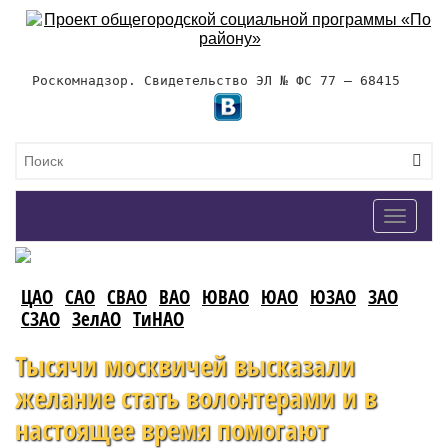
Роскомнадзор. Свидетельство ЭЛ № ФС 77 – 68415
Toggle
navigat
ЦАО
САО
СВАО
ВАО
ЮВАО
ЮАО
ЮЗАО
ЗАО
СЗАО
ЗелАО
ТиНАО
Тысячи москвичей высказали
желание стать волонтерами и в
настоящее время помогают