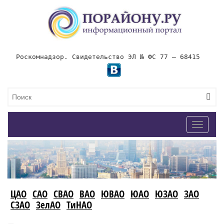
Роскомнадзор. Свидетельство ЭЛ № ФС 77 – 68415
Toggle
navigat
ЦАО
САО
СВАО
ВАО
ЮВАО
ЮАО
ЮЗАО
ЗАО
СЗАО
ЗелАО
ТиНАО