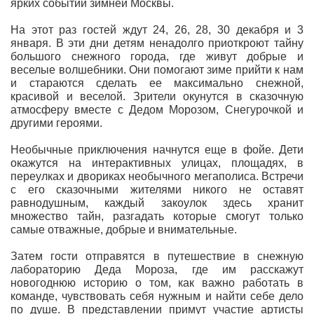
ярких событий зимней Москвы.
На этот раз гостей ждут 24, 26, 28, 30 декабря и 3
января. В эти дни детям ненадолго приоткроют тайну
большого снежного города, где живут добрые и
веселые волшебники. Они помогают зиме прийти к нам
и стараются сделать ее максимально снежной,
красивой и веселой. Зрители окунутся в сказочную
атмосферу вместе с Дедом Морозом, Снегурочкой и
другими героями.
Необычные приключения начнутся еще в фойе. Дети
окажутся на интерактивных улицах, площадях, в
переулках и двориках необычного мегаполиса. Встречи
с его сказочными жителями никого не оставят
равнодушным, каждый закоулок здесь хранит
множество тайн, разгадать которые смогут только
самые отважные, добрые и внимательные.
Затем гости отправятся в путешествие в снежную
лабораторию Деда Мороза, где им расскажут
новогоднюю историю о том, как важно работать в
команде, чувствовать себя нужным и найти себе дело
по душе. В представлении примут участие артисты