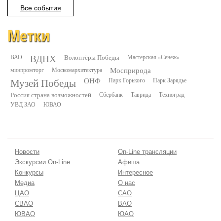
Все события
Метки
ВДНХ
ВАО
Волонтёры Победы
Мастерская «Сенеж»
минпромторг
Москомархитектура
Мосприрода
Музей Победы
ОНФ
Парк Горького
Парк Зарядье
Россия страна возможностей
Сбербанк
Таврида
Техноград
УВД ЗАО
ЮВАО
Новости
On-Line трансляции
Экскурсии On-Line
Афиша
Конкурсы
Интересное
Медиа
О нас
ЦАО
САО
СВАО
ВАО
ЮВАО
ЮАО