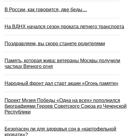
В России, как говорится, две беды…
На ВДНХ начался сезон проката летнего транспорта
Поздравляем, вы скоро станете родителями
Память, которая жива: ветераны Москвы получили
частицу Вечного огня
Народный фронт дал старт акции «Огонь памяти»
Проект Музея Победы «Одна на всех» пополнился
биографиями Героев Советского Союза из Чеченской
Республики
Безопасен ли для здоровья сон в «картофельной
кровати»?