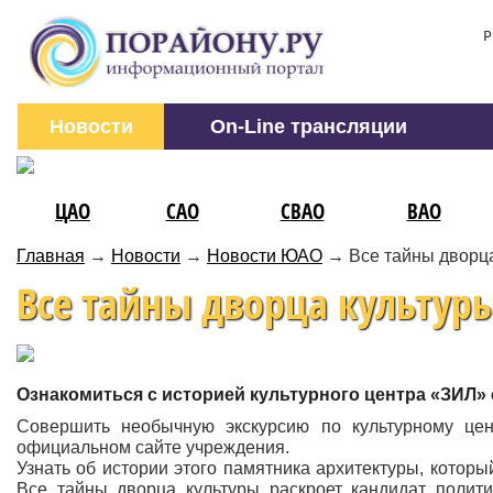
Р
Новости
On-Line трансляции
ЦАО
САО
СВАО
ВАО
Главная
→
Новости
→
Новости ЮАО
→
Все тайны дворц
Все тайны дворца культур
Ознакомиться с историей культурного центра «ЗИЛ» 
Совершить необычную экскурсию по культурному це
официальном сайте учреждения.
Узнать об истории этого памятника архитектуры, которы
Все тайны дворца культуры раскроет кандидат полити