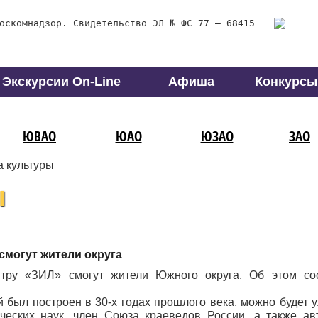
оскомнадзор. Свидетельство ЭЛ № ФС 77 – 68415
Экскурсии On-Line
Афиша
Конкурсы
ЮВАО
ЮАО
ЮЗАО
ЗАО
а культуры
ы
смогут жители округа
нтру «ЗИЛ» смогут жители Южного округа. Об этом со
й был построен в 30-х годах прошлого века, можно будет 
ческих наук, член Союза краеведов России, а также ав