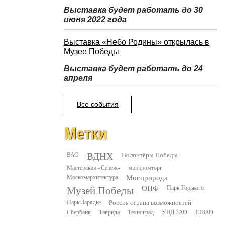
Выставка будет работать до 30
июня 2022 года
Выставка «Небо Родины» открылась в
Музее Победы
Выставка будет работать до 24
апреля
Все события
Метки
ВДНХ
ВАО
Волонтёры Победы
Мастерская «Сенеж»
минпромторг
Москомархитектура
Мосприрода
Музей Победы
ОНФ
Парк Горького
Парк Зарядье
Россия страна возможностей
Сбербанк
Таврида
Техноград
УВД ЗАО
ЮВАО