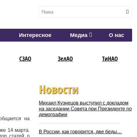
Интересное
Медиа
О нас
СЗАО
ЗелАО
ТиНАО
Новости
Михаил Кузнецов выступил с докладом
на заседании Совета при Президенте по
демографии
общается на
уже 14 марта.
В России, как говорится, две беды…
тор статей о