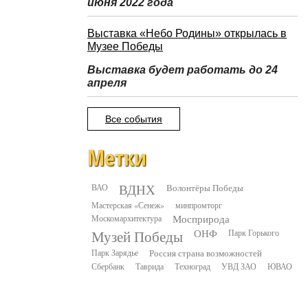
июня 2022 года
Выставка «Небо Родины» открылась в
Музее Победы
Выставка будет работать до 24
апреля
Все события
Метки
ВДНХ
ВАО
Волонтёры Победы
Мастерская «Сенеж»
минпромторг
Москомархитектура
Мосприрода
Музей Победы
ОНФ
Парк Горького
Парк Зарядье
Россия страна возможностей
Сбербанк
Таврида
Техноград
УВД ЗАО
ЮВАО