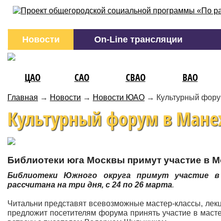
Новости
On-Line трансляции
ЦАО
САО
СВАО
ВАО
Главная
→
Новости
→
Новости ЮАО
→
Культурный фору
Культурный форум в Мане
Библиотеки юга Москвы примут участие в 
Библиотеки Южного округа примут участие в
рассчитана на три дня, с 24 по 26 марта
.
Читальни представят всевозможные мастер-классы, лекци
предложит посетителям форума принять участие в маст