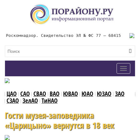
Роскомнадзор. Свидетельство ЭЛ № ФС 77 – 68415
Toggle
navigat
ЦАО
САО
СВАО
ВАО
ЮВАО
ЮАО
ЮЗАО
ЗАО
СЗАО
ЗелАО
ТиНАО
Гости музея-заповедника
«Царицыно» вернутся в 18 век