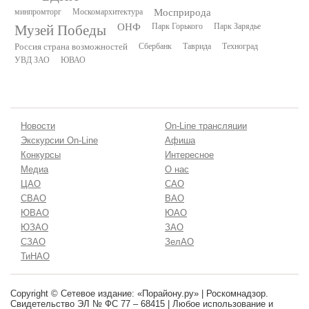
минпромторг
Москомархитектура
Мосприрода
Музей Победы
ОНФ
Парк Горького
Парк Зарядье
Россия страна возможностей
Сбербанк
Таврида
Техноград
УВД ЗАО
ЮВАО
Новости
On-Line трансляции
Экскурсии On-Line
Афиша
Конкурсы
Интересное
Медиа
О нас
ЦАО
САО
СВАО
ВАО
ЮВАО
ЮАО
ЮЗАО
ЗАО
СЗАО
ЗелАО
ТиНАО
Copyright © Сетевое издание: «Порайону.ру» | Роскомнадзор.
Свидетельство ЭЛ № ФС 77 – 68415 | Любое использование и