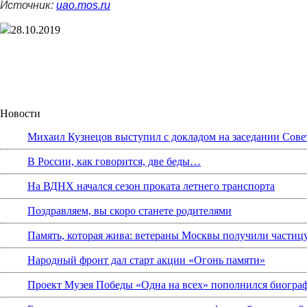
Источник:
uao.mos.ru
28.10.2019
Новости
Михаил Кузнецов выступил с докладом на заседании Сове
В России, как говорится, две беды…
На ВДНХ начался сезон проката летнего транспорта
Поздравляем, вы скоро станете родителями
Память, которая жива: ветераны Москвы получили частиц
Народный фронт дал старт акции «Огонь памяти»
Проект Музея Победы «Одна на всех» пополнился биограф