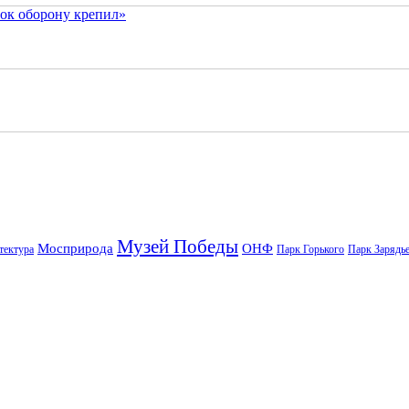
ок оборону крепил»
Музей Победы
Мосприрода
ОНФ
тектура
Парк Горького
Парк Зарядь