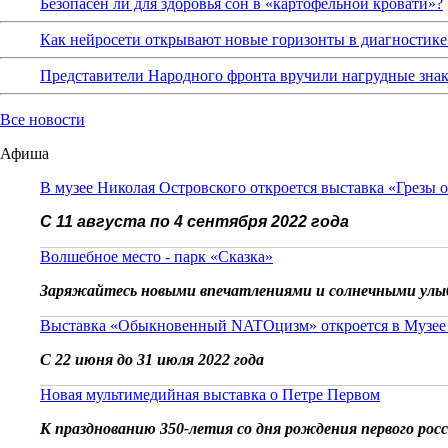
Безопасен ли для здоровья сон в «картофельной кровати»?
Как нейросети открывают новые горизонты в диагностике
Представители Народного фронта вручили нагрудные зна
Все новости
Афиша
В музее Николая Островского откроется выставка «Грезы 
С 11 августа по 4 сентября 2022 года
Волшебное место - парк «Сказка»
Заряжайтесь новыми впечатлениями и солнечными улы
Выставка «Обыкновенный NATOцизм» откроется в Музее
С 22 июня до 31 июля 2022 года
Новая мультимедийная выставка о Петре Первом
К празднованию 350-летия со дня рождения первого рос