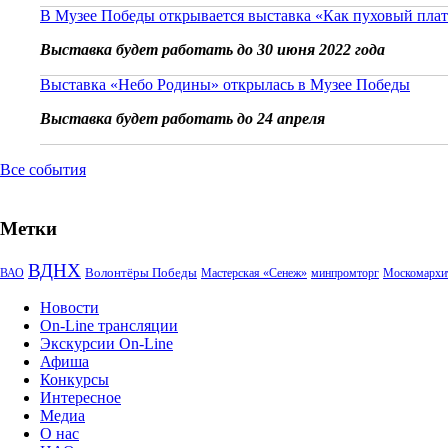
В Музее Победы открывается выставка «Как пуховый плат
Выставка будет работать до 30 июня 2022 года
Выставка «Небо Родины» открылась в Музее Победы
Выставка будет работать до 24 апреля
Все события
Метки
ВДНХ
Волонтёры Победы
ВАО
Мастерская «Сенеж»
минпромторг
Москомархи
Новости
On-Line трансляции
Экскурсии On-Line
Афиша
Конкурсы
Интересное
Медиа
О нас