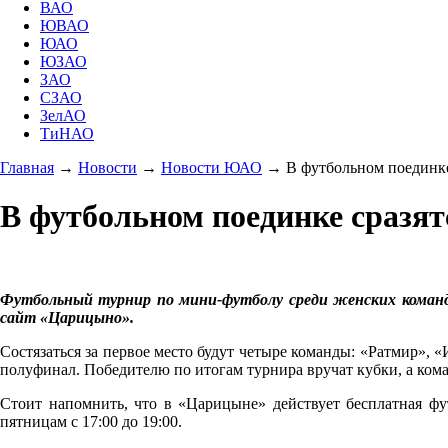
ВАО
ЮВАО
ЮАО
ЮЗАО
ЗАО
СЗАО
ЗелАО
ТиНАО
Главная
→
Новости
→
Новости ЮАО
→
В футбольном поединке
В футбольном поединке сразят
Футбольный турнир по мини-футболу среди женских команд 
сайт «Царицыно».
Состязаться за первое место будут четыре команды: «Ратмир»,
полуфинал. Победителю по итогам турнира вручат кубки, а кома
Стоит напомнить, что в «Царицыне» действует бесплатная фу
пятницам с 17:00 до 19:00.