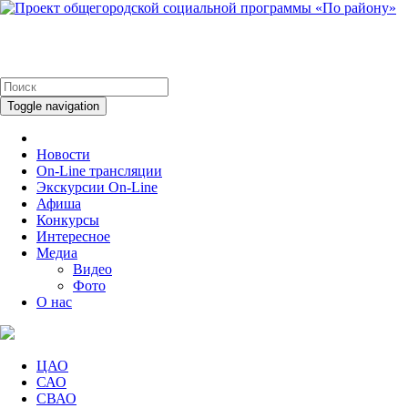
Toggle navigation
Новости
On-Line трансляции
Экскурсии On-Line
Афиша
Конкурсы
Интересное
Медиа
Видео
Фото
О нас
ЦАО
САО
СВАО