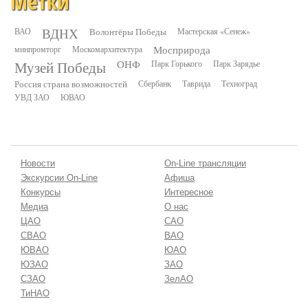
Метки
ВДНХ
ВАО
Волонтёры Победы
Мастерская «Сенеж»
минпромторг
Москомархитектура
Мосприрода
Музей Победы
ОНФ
Парк Горького
Парк Зарядье
Россия страна возможностей
Сбербанк
Таврида
Техноград
УВД ЗАО
ЮВАО
Новости
On-Line трансляции
Экскурсии On-Line
Афиша
Конкурсы
Интересное
Медиа
О нас
ЦАО
САО
СВАО
ВАО
ЮВАО
ЮАО
ЮЗАО
ЗАО
СЗАО
ЗелАО
ТиНАО