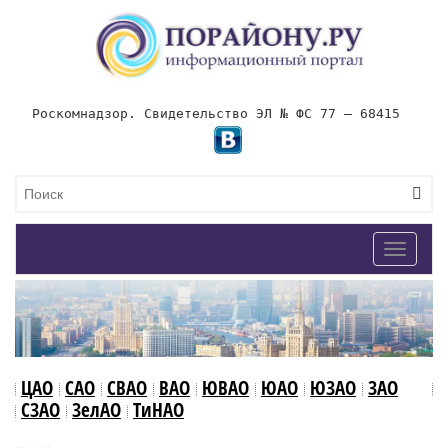
Роскомнадзор. Свидетельство ЭЛ № ФС 77 – 68415
Toggle
navigat
ЦАО
САО
СВАО
ВАО
ЮВАО
ЮАО
ЮЗАО
ЗАО
СЗАО
ЗелАО
ТиНАО