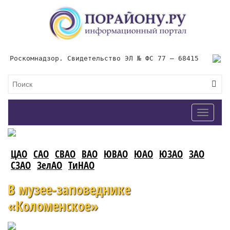
Роскомнадзор. Свидетельство ЭЛ № ФС 77 – 68415
Toggle
navigat
ЦАО
САО
СВАО
ВАО
ЮВАО
ЮАО
ЮЗАО
ЗАО
СЗАО
ЗелАО
ТиНАО
В музее-заповеднике
«Коломенское»