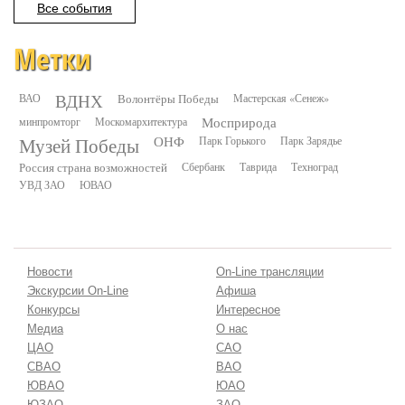
Все события
Метки
ВДНХ
ВАО
Волонтёры Победы
Мастерская «Сенеж»
минпромторг
Москомархитектура
Мосприрода
Музей Победы
ОНФ
Парк Горького
Парк Зарядье
Россия страна возможностей
Сбербанк
Таврида
Техноград
УВД ЗАО
ЮВАО
Новости
On-Line трансляции
Экскурсии On-Line
Афиша
Конкурсы
Интересное
Медиа
О нас
ЦАО
САО
СВАО
ВАО
ЮВАО
ЮАО
ЮЗАО
ЗАО