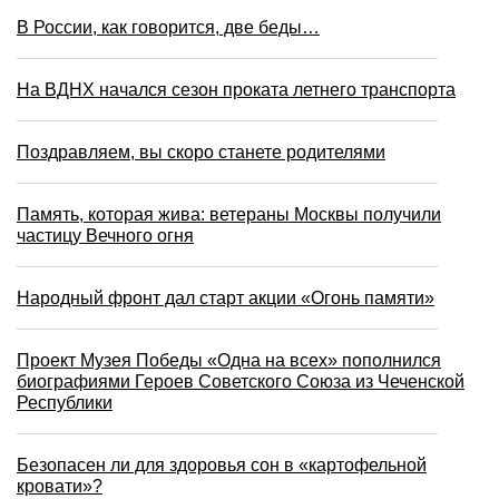
В России, как говорится, две беды…
На ВДНХ начался сезон проката летнего транспорта
Поздравляем, вы скоро станете родителями
Память, которая жива: ветераны Москвы получили
частицу Вечного огня
Народный фронт дал старт акции «Огонь памяти»
Проект Музея Победы «Одна на всех» пополнился
биографиями Героев Советского Союза из Чеченской
Республики
Безопасен ли для здоровья сон в «картофельной
кровати»?