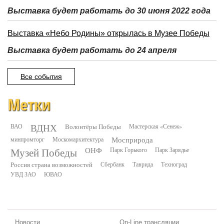
Выставка будет работать до 30 июня 2022 года
Выставка «Небо Родины» открылась в Музее Победы
Выставка будет работать до 24 апреля
Все события
Метки
ВДНХ
ВАО
Волонтёры Победы
Мастерская «Сенеж»
минпромторг
Москомархитектура
Мосприрода
Музей Победы
ОНФ
Парк Горького
Парк Зарядье
Россия страна возможностей
Сбербанк
Таврида
Техноград
УВД ЗАО
ЮВАО
Новости
On-Line трансляции