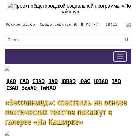
Роскомнадзор. Свидетельство ЭЛ № ФС 77 – 68415
Toggle
navigat
ЦАО
САО
СВАО
ВАО
ЮВАО
ЮАО
ЮЗАО
ЗАО
СЗАО
ЗелАО
ТиНАО
«Бессонница»: спектакль на основе
поэтических текстов покажут в
галерее «На Каширке»