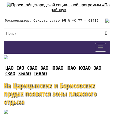
Роскомнадзор. Свидетельство ЭЛ № ФС 77 – 68415
Toggle
navigat
ЦАО
САО
СВАО
ВАО
ЮВАО
ЮАО
ЮЗАО
ЗАО
СЗАО
ЗелАО
ТиНАО
На Царицынских и Борисовских
прудах появятся зоны пляжного
отдыха