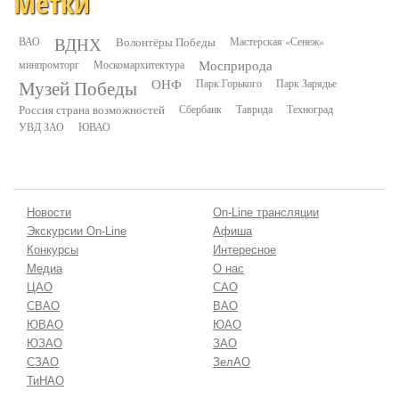
Метки
ВДНХ
ВАО
Волонтёры Победы
Мастерская «Сенеж»
минпромторг
Москомархитектура
Мосприрода
Музей Победы
ОНФ
Парк Горького
Парк Зарядье
Россия страна возможностей
Сбербанк
Таврида
Техноград
УВД ЗАО
ЮВАО
Новости
On-Line трансляции
Экскурсии On-Line
Афиша
Конкурсы
Интересное
Медиа
О нас
ЦАО
САО
СВАО
ВАО
ЮВАО
ЮАО
ЮЗАО
ЗАО
СЗАО
ЗелАО
ТиНАО