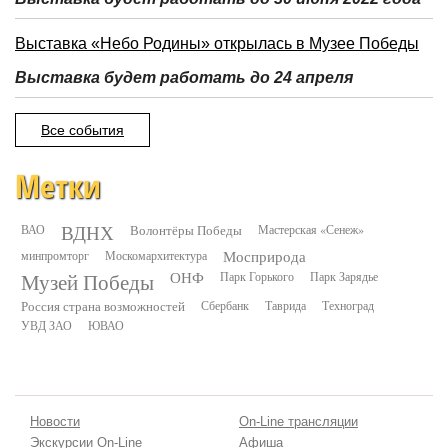
Выставка «Небо Родины» открылась в Музее Победы
Выставка будет работать до 24 апреля
Все события
Метки
ВДНХ
ВАО
Волонтёры Победы
Мастерская «Сенеж»
минпромторг
Москомархитектура
Мосприрода
Музей Победы
ОНФ
Парк Горького
Парк Зарядье
Россия страна возможностей
Сбербанк
Таврида
Техноград
УВД ЗАО
ЮВАО
Новости
On-Line трансляции
Экскурсии On-Line
Афиша