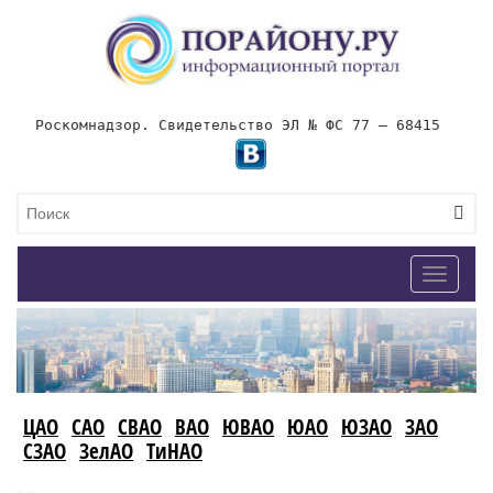
Роскомнадзор. Свидетельство ЭЛ № ФС 77 – 68415
Toggle
navigat
ЦАО
САО
СВАО
ВАО
ЮВАО
ЮАО
ЮЗАО
ЗАО
СЗАО
ЗелАО
ТиНАО