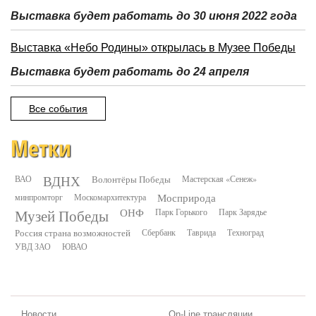
Выставка будет работать до 30 июня 2022 года
Выставка «Небо Родины» открылась в Музее Победы
Выставка будет работать до 24 апреля
Все события
Метки
ВДНХ
ВАО
Волонтёры Победы
Мастерская «Сенеж»
минпромторг
Москомархитектура
Мосприрода
Музей Победы
ОНФ
Парк Горького
Парк Зарядье
Россия страна возможностей
Сбербанк
Таврида
Техноград
УВД ЗАО
ЮВАО
Новости
On-Line трансляции