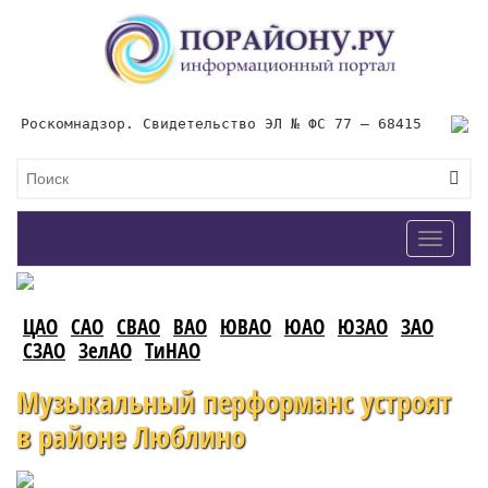
Роскомнадзор. Свидетельство ЭЛ № ФС 77 – 68415
Toggle
navigat
ЦАО
САО
СВАО
ВАО
ЮВАО
ЮАО
ЮЗАО
ЗАО
СЗАО
ЗелАО
ТиНАО
Музыкальный перформанс устроят
в районе Люблино