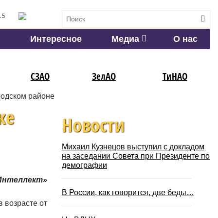
15
Интересное
Медиа
О нас
СЗАО
ЗелАО
ТиНАО
родском районе
ке
Новости
Михаил Кузнецов выступил с докладом
на заседании Совета при Президенте по
демографии
нтеллект»
В России, как говорится, две беды…
в возрасте от