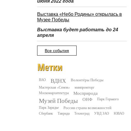
июня 2022 года
Выставка «Небо Родины» открылась в
Музее Победы
Выставка будет работать до 24
апреля
Все события
Метки
ВДНХ
ВАО
Волонтёры Победы
Мастерская «Сенеж»
минпромторг
Москомархитектура
Мосприрода
Музей Победы
ОНФ
Парк Горького
Парк Зарядье
Россия страна возможностей
Сбербанк
Таврида
Техноград
УВД ЗАО
ЮВАО