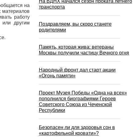
На ВДНХ начался сезон проката летнего
сообщается на
транспорта
х материалов
ивать работу
у или другим
Поздравляем, вы скоро станете
родителями
се.
Память, которая жива: ветераны
Москвы получили частицу Вечного огня
Народный фронт дал старт акции
«Огонь памяти»
Проект Музея Победы «Одна на всех»
пополнился биографиями Героев
Советского Союза из Чеченской
Республики
Безопасен ли для здоровья сон в
«картофельной кровати»?