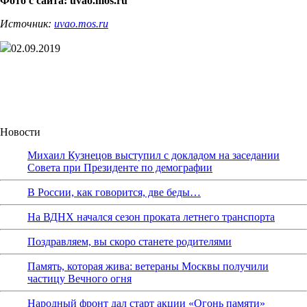
Фото с сайта: uvao.mos.ru
Источник:
uvao.mos.ru
02.09.2019
Новости
Михаил Кузнецов выступил с докладом на заседании
Совета при Президенте по демографии
В России, как говорится, две беды…
На ВДНХ начался сезон проката летнего транспорта
Поздравляем, вы скоро станете родителями
Память, которая жива: ветераны Москвы получили
частицу Вечного огня
Народный фронт дал старт акции «Огонь памяти»