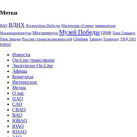
Метки
ВДНХ
Волонтёры Победы
ВАО
Мастерская «Сенеж»
минпромторг
Музей Победы
Мосприрода
ОНФ
Москомархитектура
Парк Горького
Россия страна возможностей
Парк Зарядье
Сбербанк
Таврида
Техноград
УВД ЗАО
ЮВАО
Новости
On-Line трансляции
Экскурсии On-Line
Афиша
Конкурсы
Интересное
Медиа
О нас
ЦАО
САО
СВАО
ВАО
ЮВАО
ЮАО
ЮЗАО