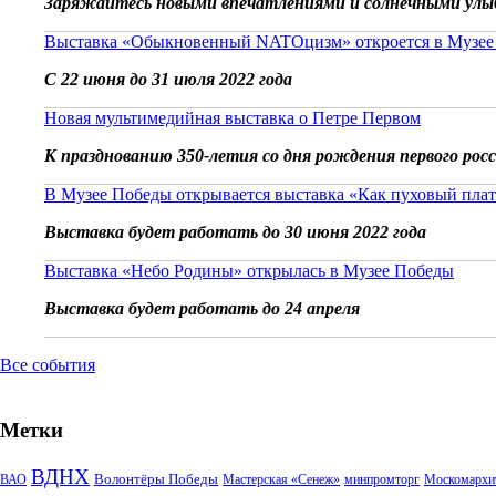
Заряжайтесь новыми впечатлениями и солнечными улы
Выставка «Обыкновенный NATOцизм» откроется в Музее
С 22 июня до 31 июля 2022 года
Новая мультимедийная выставка о Петре Первом
К празднованию 350-летия со дня рождения первого рос
В Музее Победы открывается выставка «Как пуховый плат
Выставка будет работать до 30 июня 2022 года
Выставка «Небо Родины» открылась в Музее Победы
Выставка будет работать до 24 апреля
Все события
Метки
ВДНХ
Волонтёры Победы
ВАО
Мастерская «Сенеж»
минпромторг
Москомархи