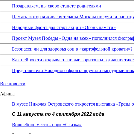
Поздравляем, вы скоро станете родителями
Память, которая жива: ветераны Москвы получили частиц
Народный фронт дал старт акции «Огонь памяти»
Проект Музея Победы «Одна на всех» пополнился биограф
Безопасен ли для здоровья сон в «картофельной кровати»?
Как нейросети открывают новые горизонты в диагностике
Представители Народного фронта вручили нагрудные зна
Все новости
Афиша
В музее Николая Островского откроется выставка «Грезы 
С 11 августа по 4 сентября 2022 года
Волшебное место - парк «Сказка»