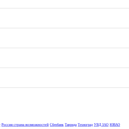
Россия страна возможностей
е
Сбербанк
Таврида
Техноград
УВД ЗАО
ЮВАО