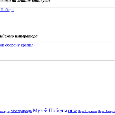
бками на летних каникулах
 Победы
сийского императора
ок оборону крепил»
Музей Победы
Мосприрода
ОНФ
тектура
Парк Горького
Парк Зарядь