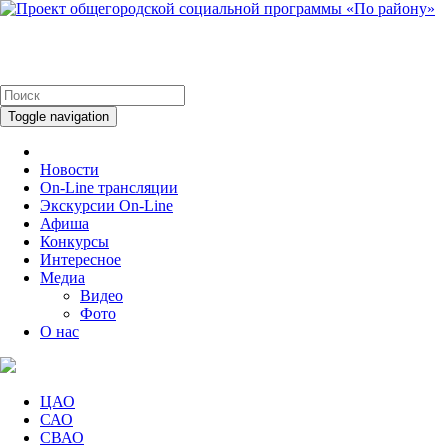
Toggle navigation
Новости
On-Line трансляции
Экскурсии On-Line
Афиша
Конкурсы
Интересное
Медиа
Видео
Фото
О нас
ЦАО
САО
СВАО