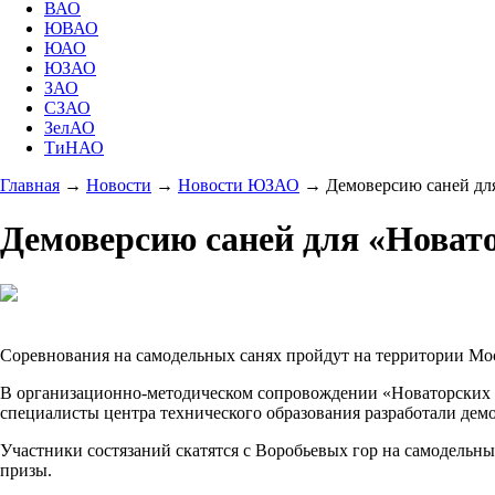
ВАО
ЮВАО
ЮАО
ЮЗАО
ЗАО
СЗАО
ЗелАО
ТиНАО
Главная
→
Новости
→
Новости ЮЗАО
→
Демоверсию саней дл
Демоверсию саней для «Новат
Соревнования на самодельных санях пройдут на территории Мос
В организационно-методическом сопровождении «Новаторских г
специалисты центра технического образования разработали де
Участники состязаний скатятся с Воробьевых гор на самодельны
призы.