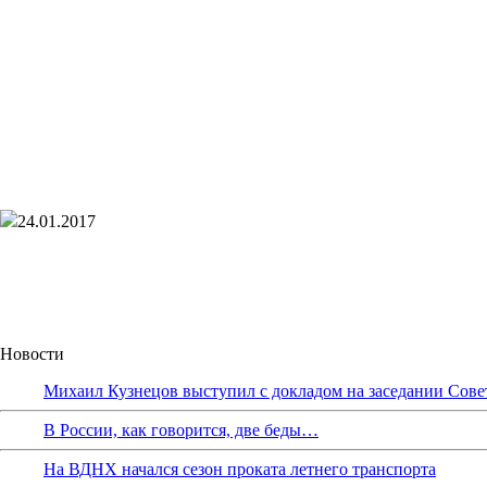
24.01.2017
Новости
Михаил Кузнецов выступил с докладом на заседании Сове
В России, как говорится, две беды…
На ВДНХ начался сезон проката летнего транспорта