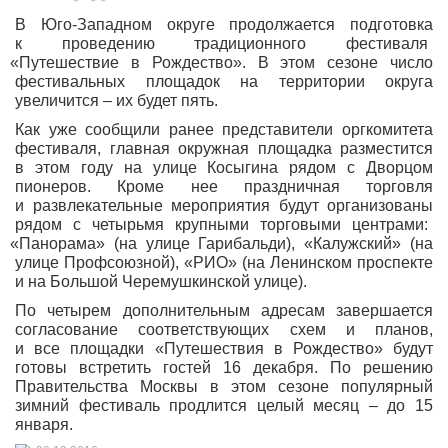
В Юго-Западном округе продолжается подготовка
к проведению традиционного фестиваля
«Путешествие
в Рождество». В этом сезоне число
фестивальных площадок на территории округа
увеличится – их будет пять.
Как уже сообщили ранее представители оргкомитета
фестиваля, главная окружная площадка разместится
в этом году на улице Косыгина рядом с Дворцом
пионеров. Кроме нее праздничная торговля
и развлекательные мероприятия будут организованы
рядом с четырьмя крупными торговыми центрами:
«Панорама
»
(на
улице Гарибальди),
«Калужский
»
(на
улице Профсоюзной),
«РИО
»
(на
Ленинском проспекте
и на Большой Черемушкинской улице).
По четырем дополнительным адресам завершается
согласование соответствующих схем и планов,
и все площадки
«Путешествия
в Рождество» будут
готовы встретить гостей 16 декабря. По решению
Правительства Москвы в этом сезоне популярный
зимний фестиваль продлится целый месяц – до 15
января.