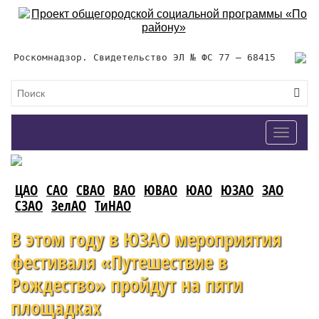
Роскомнадзор. Свидетельство ЭЛ № ФС 77 – 68415
Toggle
navigat
ЦАО
САО
СВАО
ВАО
ЮВАО
ЮАО
ЮЗАО
ЗАО
СЗАО
ЗелАО
ТиНАО
В этом году в ЮЗАО мероприятия
фестиваля «Путешествие в
Рождество» пройдут на пяти
площадках