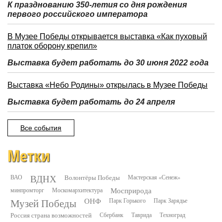
К празднованию 350-летия со дня рождения
первого российского императора
В Музее Победы открывается выставка «Как пуховый
платок оборону крепил»
Выставка будет работать до 30 июня 2022 года
Выставка «Небо Родины» открылась в Музее Победы
Выставка будет работать до 24 апреля
Все события
Метки
ВДНХ
ВАО
Волонтёры Победы
Мастерская «Сенеж»
минпромторг
Москомархитектура
Мосприрода
Музей Победы
ОНФ
Парк Горького
Парк Зарядье
Россия страна возможностей
Сбербанк
Таврида
Техноград