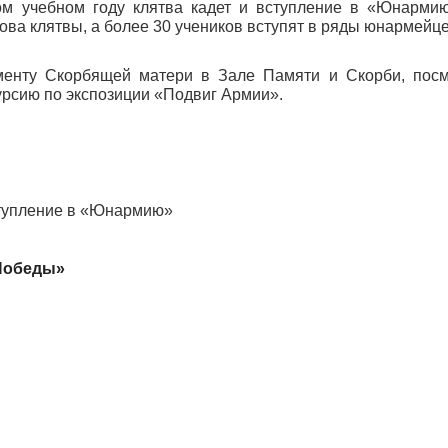
ом учебном году клятва кадет и вступление в «Юнарми
ва клятвы, а более 30 учеников вступят в ряды юнармейце
менту Скорбящей матери в Зале Памяти и Скорби, посм
урсию по экспозиции «Подвиг Армии».
ступление в «Юнармию»
Победы»