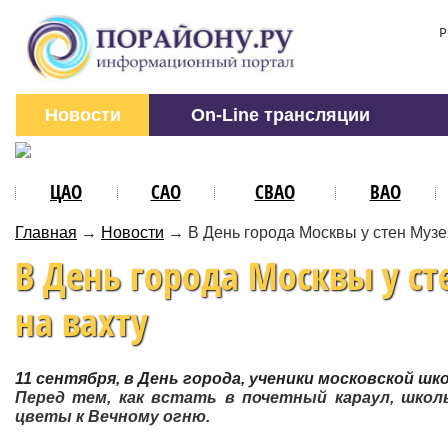
Р
Новости
On-Line трансляции
ЦАО
САО
СВАО
ВАО
Главная
→
Новости
→
В День города Москвы у стен Музе
В День города Москвы у ст
на вахту
11 сентября, в День города, ученики московской ш
Перед тем, как встать в почетный караул, шко
цветы к Вечному огню.