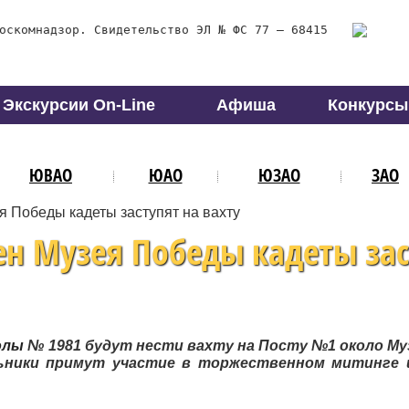
оскомнадзор. Свидетельство ЭЛ № ФС 77 – 68415
Экскурсии On-Line
Афиша
Конкурсы
ЮВАО
ЮАО
ЮЗАО
ЗАО
я Победы кадеты заступят на вахту
ен Музея Победы кадеты за
колы
№ 1981 будут нести вахту на Посту №1 около Му
льники примут участие в торжественном митинге 