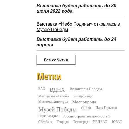
Выставка будет работать до 30
июня 2022 года
Выставка «Небо Родины» открылась в
Музее Победы
Выставка будет работать до 24
апреля
Все события
Метки
ВДНХ
ВАО
Волонтёры Победы
Мастерская «Сенеж»
минпромторг
Москомархитектура
Мосприрода
Музей Победы
ОНФ
Парк Горького
Парк Зарядье
Россия страна возможностей
Сбербанк
Таврида
Техноград
УВД ЗАО
ЮВАО