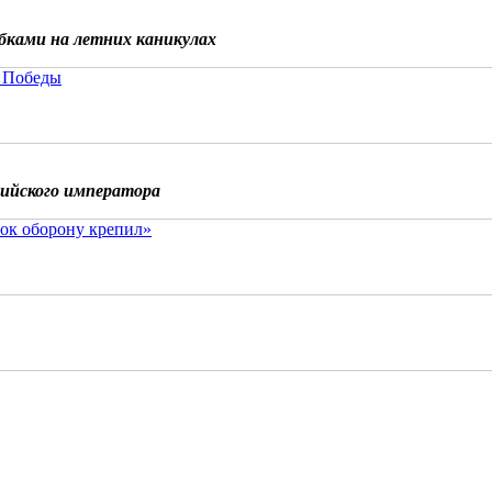
бками на летних каникулах
 Победы
сийского императора
ок оборону крепил»