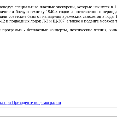
оведут специальные платные экскурсии, которые начнутся в 12
ужение и боевую технику 1940-х годов и послевоенного период
щали советские базы от нападения вражеских самолетов в годы
2 и подводных лодок Л-3 и Щ-307, а также о подвиге моряков т
я программа - бесплатные концерты, поэтические чтения, ки
»
та при Президенте по демографии