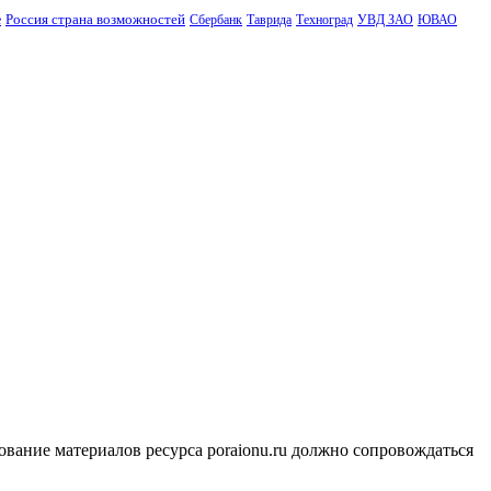
Россия страна возможностей
е
Сбербанк
Таврида
Техноград
УВД ЗАО
ЮВАО
ование материалов ресурса poraionu.ru должно сопровождаться