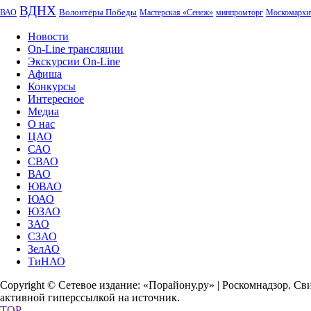
ВДНХ
Волонтёры Победы
ВАО
Мастерская «Сенеж»
минпромторг
Москомархи
Новости
On-Line трансляции
Экскурсии On-Line
Афиша
Конкурсы
Интересное
Медиа
О нас
ЦАО
САО
СВАО
ВАО
ЮВАО
ЮАО
ЮЗАО
ЗАО
СЗАО
ЗелАО
ТиНАО
Copyright © Сетевое издание: «Порайону.ру» | Роскомнадзор. С
активной гиперссылкой на источник.
TOP