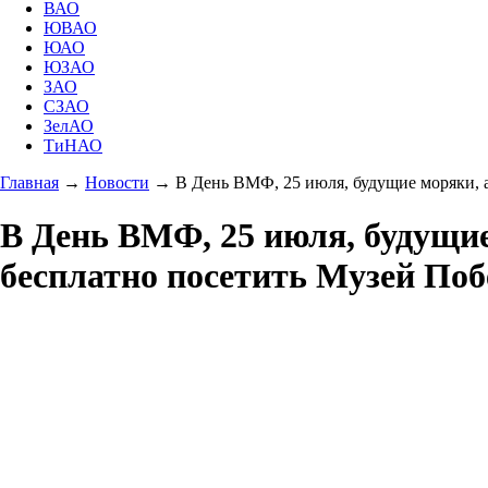
ВАО
ЮВАО
ЮАО
ЮЗАО
ЗАО
СЗАО
ЗелАО
ТиНАО
Главная
→
Новости
→
В День ВМФ, 25 июля, будущие моряки, 
В День ВМФ, 25 июля, будущие
бесплатно посетить Музей По