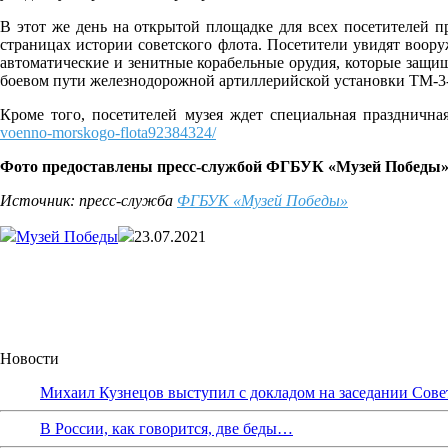
В этот же день на открытой площадке для всех посетителей пр
страницах истории советского флота. Посетители увидят воор
автоматические и зенитные корабельные орудия, которые защи
боевом пути железнодорожной артиллерийской установки ТМ-3-1
Кроме того, посетителей музея ждет специальная празднична
voenno-morskogo-flota92384324/
Фото предоставлены пресс
-службой
ФГБУК «Музей Победы
Источник: пресс-служба
ФГБУК «Музей Победы»
Музей Победы
23.07.2021
Новости
Михаил Кузнецов выступил с докладом на заседании Сове
В России, как говорится, две беды…