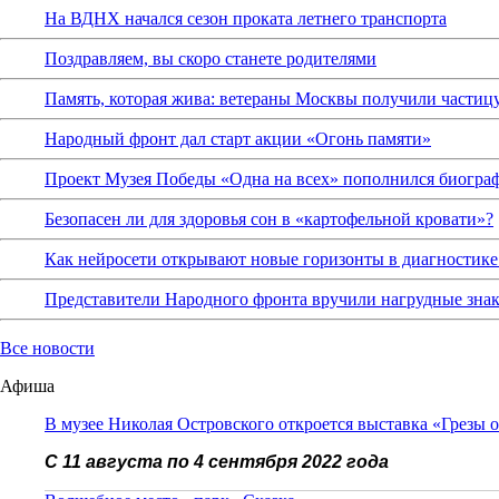
На ВДНХ начался сезон проката летнего транспорта
Поздравляем, вы скоро станете родителями
Память, которая жива: ветераны Москвы получили частиц
Народный фронт дал старт акции «Огонь памяти»
Проект Музея Победы «Одна на всех» пополнился биограф
Безопасен ли для здоровья сон в «картофельной кровати»?
Как нейросети открывают новые горизонты в диагностике
Представители Народного фронта вручили нагрудные зна
Все новости
Афиша
В музее Николая Островского откроется выставка «Грезы 
С 11 августа по 4 сентября 2022 года