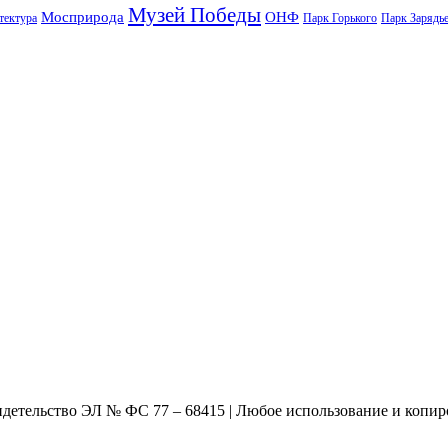
Музей Победы
Мосприрода
ОНФ
тектура
Парк Горького
Парк Зарядь
видетельство ЭЛ № ФС 77 – 68415 | Любое использование и копир