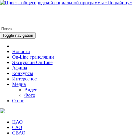
Toggle navigation
Новости
On-Line трансляции
Экскурсии On-Line
Афиша
Конкурсы
Интересное
Медиа
Видео
Фото
О нас
ЦАО
САО
СВАО