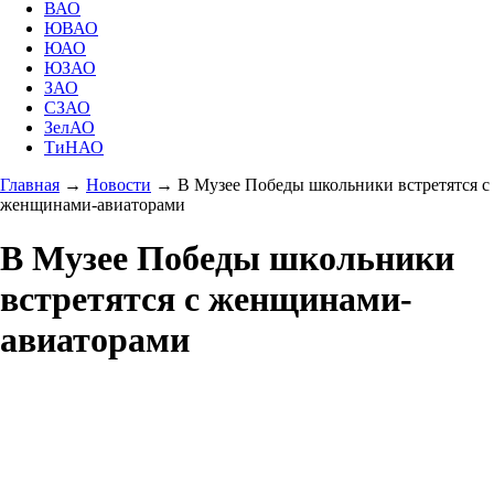
ВАО
ЮВАО
ЮАО
ЮЗАО
ЗАО
СЗАО
ЗелАО
ТиНАО
Главная
→
Новости
→
В Музее Победы школьники встретятся с
женщинами-авиаторами
В Музее Победы школьники
встретятся с женщинами-
авиаторами