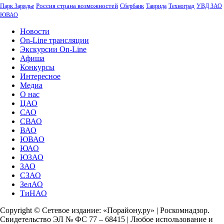
Россия страна возможностей
Парк Зарядье
Сбербанк
Таврида
Техноград
УВД ЗАО
ЮВАО
Новости
On-Line трансляции
Экскурсии On-Line
Афиша
Конкурсы
Интересное
Медиа
О нас
ЦАО
САО
СВАО
ВАО
ЮВАО
ЮАО
ЮЗАО
ЗАО
СЗАО
ЗелАО
ТиНАО
Copyright © Сетевое издание: «Порайону.ру» | Роскомнадзор.
Свидетельство ЭЛ № ФС 77 – 68415 | Любое использование и