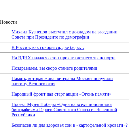
Новости
Михаил Кузнецов выступил с докладом на заседании
Совета при Президенте по демографии
В России, как говорится, две беды…
На ВДНХ начался сезон проката летнего транспорта
Поздравляем, вы скоро станете родителями
Память, которая жива: ветераны Москвы получили
частицу Вечного огня
Народный фронт дал старт акции «Огонь памяти»
Проект Музея Победы «Одна на всех» пополнился
биографиями Героев Советского Союза из Чеченской
Республики
Безопасен ли для здоровья сон в «картофельной кровати»?