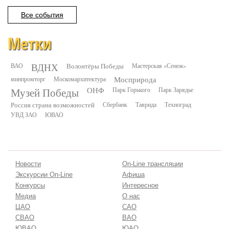
Все события
Метки
ВДНХ
ВАО
Волонтёры Победы
Мастерская «Сенеж»
минпромторг
Москомархитектура
Мосприрода
Музей Победы
ОНФ
Парк Горького
Парк Зарядье
Россия страна возможностей
Сбербанк
Таврида
Техноград
УВД ЗАО
ЮВАО
Новости
On-Line трансляции
Экскурсии On-Line
Афиша
Конкурсы
Интересное
Медиа
О нас
ЦАО
САО
СВАО
ВАО
ЮВАО
ЮАО