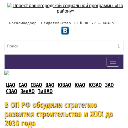
Роскомнадзор. Свидетельство ЭЛ № ФС 77 – 68415
Toggle
navigat
ЦАО
САО
СВАО
ВАО
ЮВАО
ЮАО
ЮЗАО
ЗАО
СЗАО
ЗелАО
ТиНАО
В ОП РФ обсудили стратегию
развития строительства и ЖКХ до
2030 года