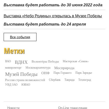
Выставка будет работать до 30 июня 2022 года
Выставка «Небо Родины» открылась в Музее Победы
Выставка будет работать до 24 апреля
Все события
Метки
ВДНХ
ВАО
Волонтёры Победы
Мастерская «Сенеж»
минпромторг
Москомархитектура
Мосприрода
Музей Победы
ОНФ
Парк Горького
Парк Зарядье
Россия страна возможностей
Сбербанк
Таврида
Техноград
УВД ЗАО
ЮВАО
Новости
On-Line трансляции