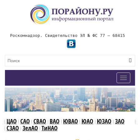
Роскомнадзор. Свидетельство ЭЛ № ФС 77 – 68415
Toggle
navigat
ЦАО
САО
СВАО
ВАО
ЮВАО
ЮАО
ЮЗАО
ЗАО
СЗАО
ЗелАО
ТиНАО