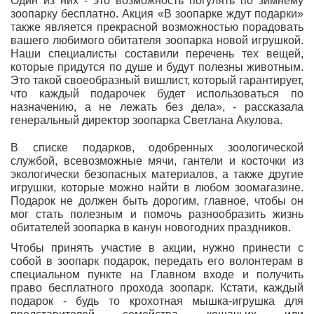
Один из них - это возможность погулять по зимнему
зоопарку бесплатно. Акция «В зоопарке ждут подарки»
также является прекрасной возможностью порадовать
вашего любимого обитателя зоопарка новой игрушкой.
Наши специалисты составили перечень тех вещей,
которые придутся по душе и будут полезны животным.
Это такой своеобразный вишлист, который гарантирует,
что каждый подарочек будет использоваться по
назначению, а не лежать без дела», - рассказала
генеральный директор зоопарка Светлана Акулова.
В списке подарков, одобренных зоологической
службой, всевозможные мячи, гантели и косточки из
экологически безопасных материалов, а также другие
игрушки, которые можно найти в любом зоомагазине.
Подарок не должен быть дорогим, главное, чтобы он
мог стать полезным и помочь разнообразить жизнь
обитателей зоопарка в канун новогодних праздников.
Чтобы принять участие в акции, нужно принести с
собой в зоопарк подарок, передать его волонтерам в
специальном пункте на Главном входе и получить
право бесплатного прохода зоопарк. Кстати, каждый
подарок - будь то крохотная мышка-игрушка для