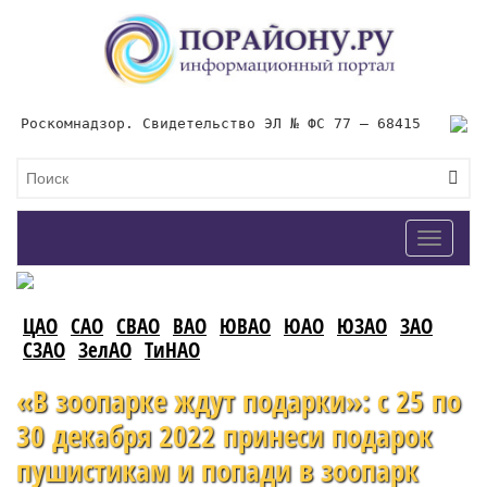
Роскомнадзор. Свидетельство ЭЛ № ФС 77 – 68415
Toggle
navigat
ЦАО
САО
СВАО
ВАО
ЮВАО
ЮАО
ЮЗАО
ЗАО
СЗАО
ЗелАО
ТиНАО
«В зоопарке ждут подарки»: с 25 по
30 декабря 2022 принеси подарок
пушистикам и попади в зоопарк