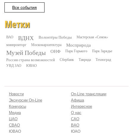
Все события
Метки
ВДНХ
ВАО
Волонтёры Победы
Мастерская «Сенеж»
минпромторг
Москомархитектура
Мосприрода
Музей Победы
ОНФ
Парк Горького
Парк Зарядье
Россия страна возможностей
Сбербанк
Таврида
Техноград
УВД ЗАО
ЮВАО
Новости
On-Line трансляции
Экскурсии On-Line
Афиша
Конкурсы
Интересное
Медиа
О нас
ЦАО
САО
СВАО
ВАО
ЮВАО
ЮАО