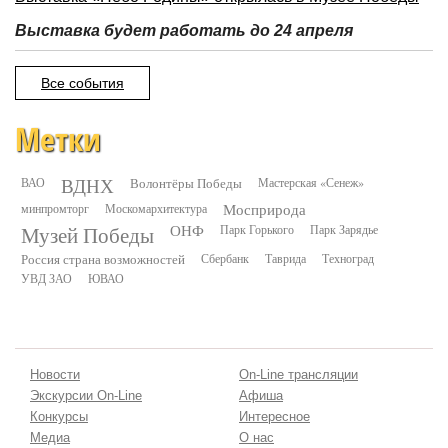
Выставка будет работать до 24 апреля
Все события
Метки
ВДНХ
ВАО
Волонтёры Победы
Мастерская «Сенеж»
минпромторг
Москомархитектура
Мосприрода
Музей Победы
ОНФ
Парк Горького
Парк Зарядье
Россия страна возможностей
Сбербанк
Таврида
Техноград
УВД ЗАО
ЮВАО
Новости
On-Line трансляции
Экскурсии On-Line
Афиша
Конкурсы
Интересное
Медиа
О нас