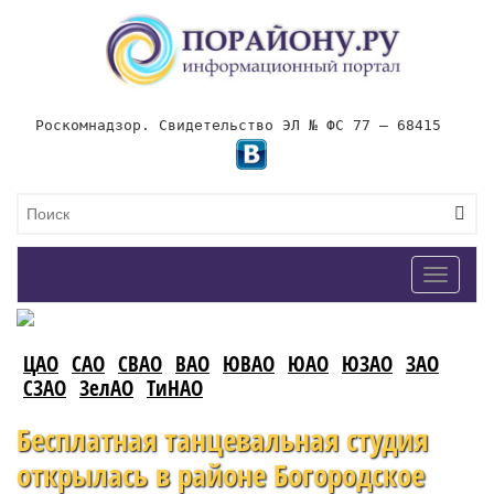
Роскомнадзор. Свидетельство ЭЛ № ФС 77 – 68415
Toggle
navigat
ЦАО
САО
СВАО
ВАО
ЮВАО
ЮАО
ЮЗАО
ЗАО
СЗАО
ЗелАО
ТиНАО
Бесплатная танцевальная студия
открылась в районе Богородское