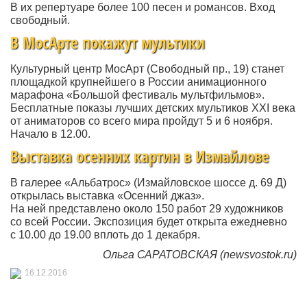
В их репертуаре более 100 песен и романсов. Вход
свободный.
В МосАрте покажут мультики
Культурный центр МосАрт
(Свободный
пр., 19) станет
площадкой крупнейшего в России анимационного
марафона
«Большой
фестиваль мультфильмов».
Бесплатные показы лучших детских мультиков XXI века
от аниматоров со всего мира пройдут 5 и 6 ноября.
Начало в 12.00.
Выставка осенних картин в Измайлове
В галерее
«Альбатрос
»
(Измайловское
шоссе д. 69 Д)
открылась выставка
«Осенний
джаз».
На ней представлено около 150 работ 29 художников
со всей России. Экспозиция будет открыта ежедневно
с 10.00 до 19.00 вплоть до 1 декабря.
Ольга САРАТОВСКАЯ
(newsvostok
.ru)
16.12.2016