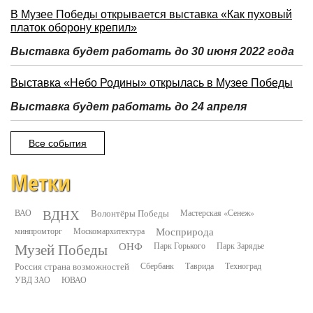
В Музее Победы открывается выставка «Как пуховый
платок оборону крепил»
Выставка будет работать до 30 июня 2022 года
Выставка «Небо Родины» открылась в Музее Победы
Выставка будет работать до 24 апреля
Все события
Метки
ВДНХ
ВАО
Волонтёры Победы
Мастерская «Сенеж»
минпромторг
Москомархитектура
Мосприрода
Музей Победы
ОНФ
Парк Горького
Парк Зарядье
Россия страна возможностей
Сбербанк
Таврида
Техноград
УВД ЗАО
ЮВАО