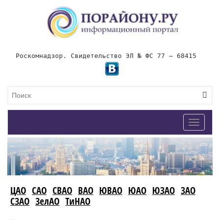
Роскомнадзор. Свидетельство ЭЛ № ФС 77 – 68415
Toggle
navigat
ЦАО
САО
СВАО
ВАО
ЮВАО
ЮАО
ЮЗАО
ЗАО
СЗАО
ЗелАО
ТиНАО