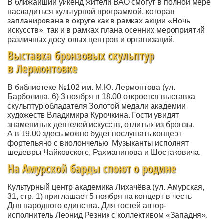
В ближайший уикенд жители ВАО смогут в полной мере
насладиться культурной программой, которая
запланирована в округе как в рамках акции
«Ночь
искусств», так и в рамках плана осенних мероприятий
различных досуговых центров и организаций.
Выставка бронзовых скульптур
в Лермонтовке
В библиотеке №102 им. М.Ю. Лермонтова
(ул
.
Барболина, 6) 3 ноября в 18.00 откроется выставка
скульптур обладателя Золотой медали академии
художеств Владимира Курочкина. Гости увидят
знаменитых деятелей искусств, отлитых из бронзы.
А в 19.00 здесь можно будет послушать концерт
фортепьяно с виолончелью. Музыканты исполнят
шедевры Чайковского, Рахманинова и Шостаковича.
На Амурской барды споют о родине
Культурный центр академика Лихачёва
(ул
. Амурская,
31, стр. 1) приглашает 5 ноября на концерт в честь
Дня народного единства. Для гостей автор-
исполнитель Леонид Резник с коллективом
«Западня
».