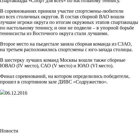
спартакиады
«Спорт
для всех» по настольному теннису.
В соревнованиях приняли участие спортсмены-любители
из всех столичных округов. В состав сборной ВАО вошли
лучшие игроки округа по итогам окружных этапов спартакиады
по настольному теннису, и они не подвели – в упорной борьбе
теннисисты из Восточного округа стали лучшими.
Второе место на пьедестале заняла сборная команда из СЗАО,
на третьем расположились спортсмены с юго-запада столицы.
В шестерку лучших команд Москвы вошли также сборные
ЮВАО
(IV
место), САО
(V
место) и ЮАО
(VI
место).
Финал соревнований, на котором определились победители,
прошел в спортивном зале ДИВС
«Содружество
».
06.12.2016
Новости