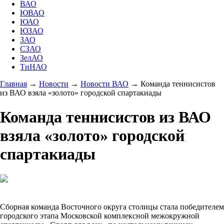
ВАО
ЮВАО
ЮАО
ЮЗАО
ЗАО
СЗАО
ЗелАО
ТиНАО
Главная
→
Новости
→
Новости ВАО
→
Команда теннисистов
из ВАО взяла «золото» городской спартакиады
Команда теннисистов из ВАО
взяла «золото» городской
спартакиады
Сборная команда Восточного округа столицы стала победителем
городского этапа Московской комплексной межокружной