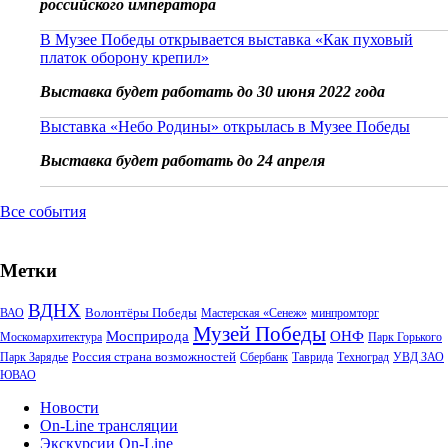
российского императора
В Музее Победы открывается выставка «Как пуховый
платок оборону крепил»
Выставка будет работать до 30 июня 2022 года
Выставка «Небо Родины» открылась в Музее Победы
Выставка будет работать до 24 апреля
Все события
Метки
ВДНХ
Волонтёры Победы
ВАО
Мастерская «Сенеж»
минпромторг
Музей Победы
Мосприрода
ОНФ
Москомархитектура
Парк Горького
Россия страна возможностей
Парк Зарядье
Сбербанк
Таврида
Техноград
УВД ЗАО
ЮВАО
Новости
On-Line трансляции
Экскурсии On-Line