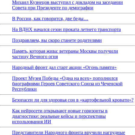
Михаил Кузнецов выступил с докладом на заседании
Совета при Президенте по демографии
В России, как говорится, две беды…
На ВДНХ начался сезон проката летнего транспорта
Поздравляем, вы скоро станете родителями
Память, которая жива: ветераны Москвы получили
частицу Вечного огня
Народный фронт дал старт акции «Огонь памяти»
Проект Музея Победы «Одна на всех» пополнился
биографиями Героев Советского Союза из Чеченской
Республики
Безопасен ли для здоровья сон в «картофельной кровати»?
Как нейросети открывают новые горизонты в
диагностике: реальные кейсы и перспективы
использования ИИ
Представители Народного фронта вручили нагрудные