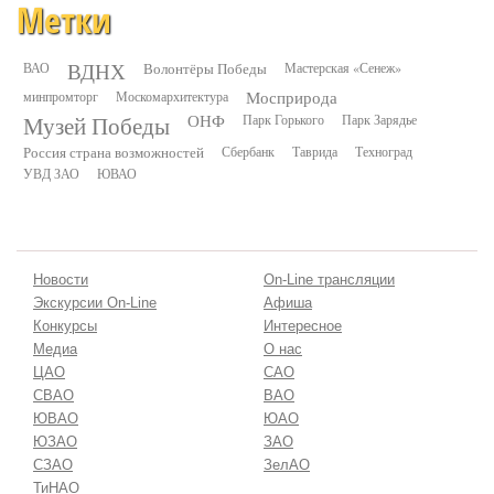
Метки
ВДНХ
ВАО
Волонтёры Победы
Мастерская «Сенеж»
минпромторг
Москомархитектура
Мосприрода
Музей Победы
ОНФ
Парк Горького
Парк Зарядье
Россия страна возможностей
Сбербанк
Таврида
Техноград
УВД ЗАО
ЮВАО
Новости
On-Line трансляции
Экскурсии On-Line
Афиша
Конкурсы
Интересное
Медиа
О нас
ЦАО
САО
СВАО
ВАО
ЮВАО
ЮАО
ЮЗАО
ЗАО
СЗАО
ЗелАО
ТиНАО