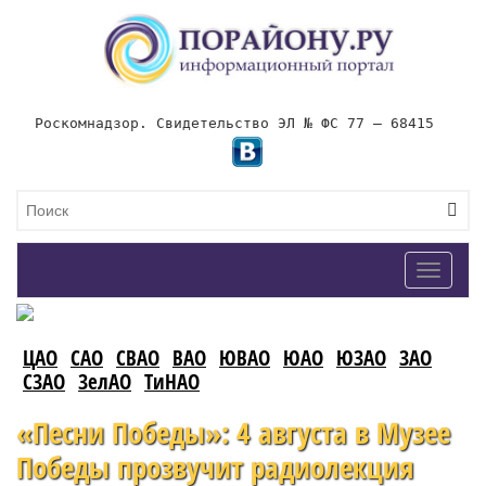
Роскомнадзор. Свидетельство ЭЛ № ФС 77 – 68415
Toggle
navigat
ЦАО
САО
СВАО
ВАО
ЮВАО
ЮАО
ЮЗАО
ЗАО
СЗАО
ЗелАО
ТиНАО
«Песни Победы»: 4 августа в Музее
Победы прозвучит радиолекция