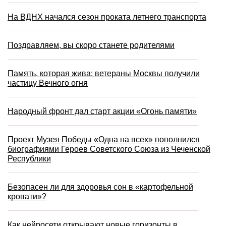
На ВДНХ начался сезон проката летнего транспорта
Поздравляем, вы скоро станете родителями
Память, которая жива: ветераны Москвы получили
частицу Вечного огня
Народный фронт дал старт акции «Огонь памяти»
Проект Музея Победы «Одна на всех» пополнился
биографиями Героев Советского Союза из Чеченской
Республики
Безопасен ли для здоровья сон в «картофельной
кровати»?
Как нейросети открывают новые горизонты в