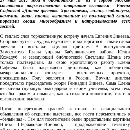
27 мая 2017 года в библиотеке № 61 в городе Москве
состоялось торжественное открытие выставки Елены
Сафиевой «Диалог цветов». Хризантемы, лилии, гладиолусы,
камелии, маки, пионы, выполненные из полимерной глины,
поразили своим многообразием и натуральностью всех
гостей.
С теплых слов торжественную встречу начала Евгения Зикеева.
Соприкоснуться с чудом, изумиться и восторгаться – такие слова
звучали о выставке «Диалог цветов». А выступления
Заместителя Главы управы Бабушкинского района Юлии
Кожедуб и заведующей библиотекой Светланы Штана это
только подтвердили. За свою кропотливую работу Елена
Сафиева была награждена дипломом, как победитель
межрегионального конкурса выставочных проектов,
посвященных Году экологии в России. Вручил диплом
победителю председатель жюри Геннадий Зикеев. Сама Елена
высказала глубокую благодарность своим учителям, всем тем,
кто был рядом и помогал, как в создании коллекции, так и в
организации выставки.
После перерезания красной ленточки и официального
объявления об открытии выставки, все гости переместились в
«белый зал». Там для посетителей были представлены картины
Нины Щербаковой-Ионовой, продолжающие тематику
«Диалога цветов» и выполненные в технике мокрой акварели.