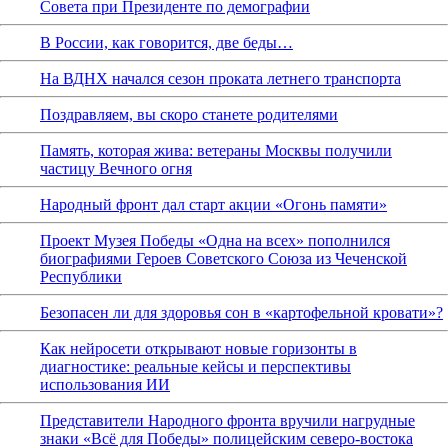
Совета при Президенте по демографии
В России, как говорится, две беды…
На ВДНХ начался сезон проката летнего транспорта
Поздравляем, вы скоро станете родителями
Память, которая жива: ветераны Москвы получили
частицу Вечного огня
Народный фронт дал старт акции «Огонь памяти»
Проект Музея Победы «Одна на всех» пополнился
биографиями Героев Советского Союза из Чеченской
Республики
Безопасен ли для здоровья сон в «картофельной кровати»?
Как нейросети открывают новые горизонты в
диагностике: реальные кейсы и перспективы
использования ИИ
Представители Народного фронта вручили нагрудные
знаки «Всё для Победы» полицейским северо-востока