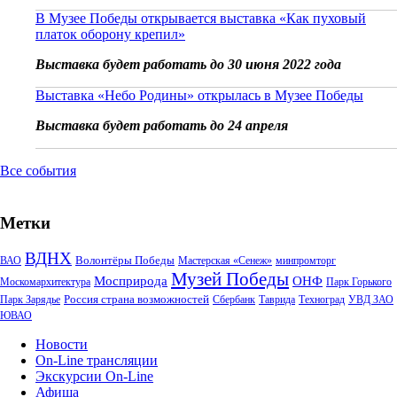
В Музее Победы открывается выставка «Как пуховый
платок оборону крепил»
Выставка будет работать до 30 июня 2022 года
Выставка «Небо Родины» открылась в Музее Победы
Выставка будет работать до 24 апреля
Все события
Метки
ВДНХ
Волонтёры Победы
ВАО
Мастерская «Сенеж»
минпромторг
Музей Победы
Мосприрода
ОНФ
Москомархитектура
Парк Горького
Россия страна возможностей
Парк Зарядье
Сбербанк
Таврида
Техноград
УВД ЗАО
ЮВАО
Новости
On-Line трансляции
Экскурсии On-Line
Афиша